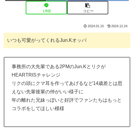
LINE
コピー
2024.01.15
2024.12.24
いつも可愛がってくれるJun.Kオッパ
事務所の大先輩である2PMのJun.Kとリクが
HEARTRISチャレンジ
リクの頭にクマ耳を作ってあげるなど14歳差とは思
えない先輩後輩の仲がいい様子に
年の離れた兄妹っぽいと好評でファンたちはもっと
コラボをしてほしい模様