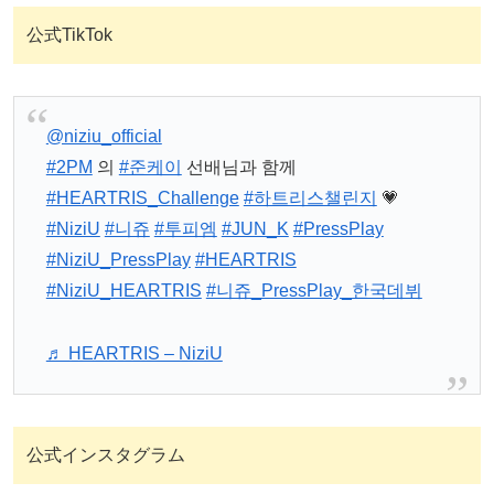
公式TikTok
@niziu_official
#2PM
의
#준케이
선배님과 함께
#HEARTRIS_Challenge
#하트리스챌린지
💗
#NiziU
#니쥬
#투피엠
#JUN_K
#PressPlay
#NiziU_PressPlay
#HEARTRIS
#NiziU_HEARTRIS
#니쥬_PressPlay_한국데뷔
♬ HEARTRIS – NiziU
公式インスタグラム