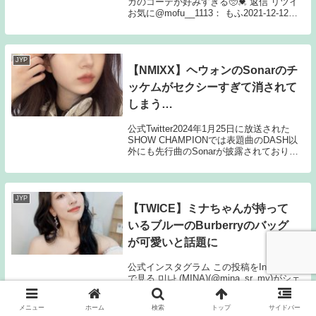
カのコーデが好みすぎる🥺💓 返信 リツイ
お気に@mofu__1113： もふ2021-12-12
19:16アヤカちゃんのコーデ可愛い…買い
たい…🥺笑twitter.co...
JYP
【NMIXX】ヘウォンのSonarのチ
ッケムがセクシーすぎて消されて
しまう…
公式Twitter2024年1月25日に放送された
SHOW CHAMPIONでは表題曲のDASH以
外にも先行曲のSonarが披露されており個
人カメラ（通称チッケムやFanCam）も
YouTubeで公開されていたしかし、ヘウォ
ンのチッケムでは...
JYP
【TWICE】ミナちゃんが持って
いるブルーのBurberryのバッグ
が可愛いと話題に
公式インスタグラム この投稿をInstagram
で見る 미나 (MINA)(@mina_sr_my)がシェ
アした投稿Twitterの反応@yd00ni：
𝖺𝗄𝖺𝗇𝖾2023-04-06 18:54こういう方になり
メニュー
ホーム
検索
トップ
サイドバー
たい…🩵 ミナちゃんもバッグ...