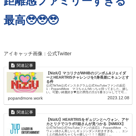
距離感ファミリーすぎる
最高🥹🥹🥹
アイキャッチ画像：公式Twitter
【NiziU】マコリクがWHIBのジンボム&ジェイダ
ーとHEARTRISチャレンジを‼身長差にキュンとす
る件
公式TikTok公式インスタグラム公式YouTubeファンの反応
1：PopandMore マコちゃん‼︎めっちゃ待ってました。嬉し
い。可愛い綺麗好き🧡左の男性の方が1番ヨジャしてて可愛
い。2：PopandMore 左のイケメンさんが楽しそう...
2023.12.08
popandmore.work
【NiziU】HEARTRISをギュジンとへウォン、アヤ
カとリクでコラボ‼姐さんが見つかる【NMIXX】
公式TikTok公式YouTubeファンの反応1：PopandMore へ
ウォン姉さん美しいしギュジンダンス好きすぎる、、、エン
ミとの絡みめちゃくちゃ嬉しい！！！感謝2：