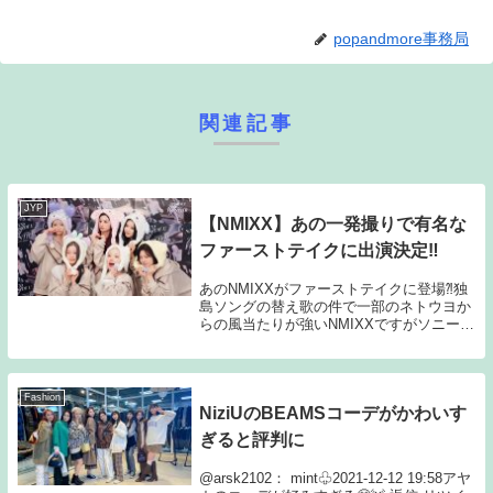
popandmore事務局
関連記事
JYP
【NMIXX】あの一発撮りで有名な
ファーストテイクに出演決定‼
あのNMIXXがファーストテイクに登場⁈独
島ソングの替え歌の件で一部のネトウヨか
らの風当たりが強いNMIXXですがソニーが
企画する日本で人気のYouTubeコンテンツ
であるファーストテイクに登場するようで
す。ビジュよし、歌ってよしのNMIX...
Fashion
NiziUのBEAMSコーデがかわいす
ぎると評判に
@arsk2102： mint♧2021-12-12 19:58アヤ