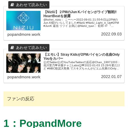
【NiziU】２PMのJun Kパイセンがライブ観戦‼
HeartBeatを披露
@kohei_niziu： こーへー2022-09-01 21:55今日は2PMの
Jun.K様がいらしてました#NiziU #NiziU_Light_it_Up#2PM
#JunK 返信 リツイ お気に@NiziU_tyan： 虹郎 🦥 『...
2022.09.03
popandmore.work
【エモい】Stray Kidsが2PMパイセンの名曲Only
Youをカバー
公式Twitter公式YouTubeTwitterの反応@Chan_19971003：
花川里乃💙＠腹チャニLabo🐺💙2022-01-03 15:28今更だけ
ど #MBC歌謡大祭典 でスキズちゃんがピエム先輩のOnly
Youカバーしてた...
2022.01.07
popandmore.work
ファンの反応
1：PopandMore