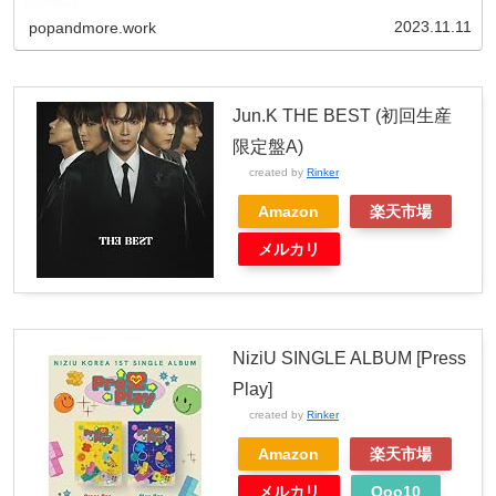
PopandMore 違うグループだけどシンクロ率ヤバないか！
ギュジン...
2023.11.11
popandmore.work
Jun.K THE BEST (初回生産
限定盤A)
created by
Rinker
Amazon
楽天市場
メルカリ
NiziU SINGLE ALBUM [Press
Play]
created by
Rinker
Amazon
楽天市場
メルカリ
Qoo10