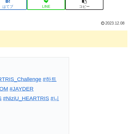
はてブ
LINE
コピー
2023.12.08
TRIS_Challenge
#하트
EOM
#JAYDER
S
#NiziU_HEARTRIS
#니