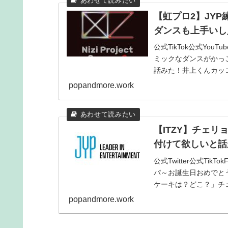
【虹プロ2】JY
ダンスも上手いし
公式TikTok公式You
ミックなダンスがかっこよ
話みた！井上くんカッコ
popandmore.work
【ITZY】チェリ
付けて欲しいと話
公式Twitter公式Tik
パ～お誕生日おめでと
ケーキは？どこ？」チェ
popandmore.work