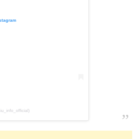
nstagram
u_info_official)