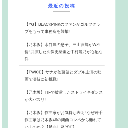
最近の投稿
【YG】BLACKPINKのファンがゴルフクラ
ブをもって事務所を襲撃‼
【乃木坂】水谷豊の息子、三山凌輝がW不
倫‼共演した久保史緒里と中村麗乃が心配な
件
【TWICE】サナが佐藤健とダブル主演の映
画で演技に初挑戦‼
【乃木坂】TIFで披露したストライキダンス
が大バズリ‼
【乃木坂】作曲家がお気持ち表明‼なぜ若手
作曲家は乃木坂46の楽曲コンペから離れて
いくのか？【是非に及ばず】