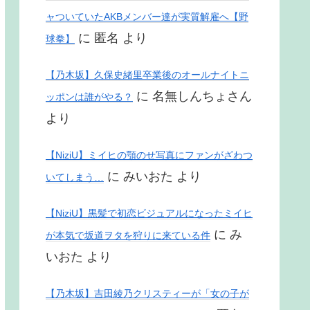
ャついていたAKBメンバー達が実質解雇へ【野
に
匿名
より
球拳】
【乃木坂】久保史緒里卒業後のオールナイトニ
に
名無しんちょさん
ッポンは誰がやる？
より
【NiziU】ミイヒの顎のせ写真にファンがざわつ
に
みいおた
より
いてしまう…
【NiziU】黒髪で初恋ビジュアルになったミイヒ
に
み
が本気で坂道ヲタを狩りに来ている件
いおた
より
【乃木坂】吉田綾乃クリスティーが「女の子が