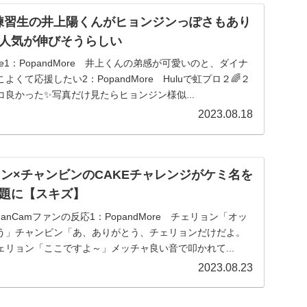
P練習生の井上陽くんがヒョンジンっぽさもあり
人気が伸びそうらしい
Tube1：PopandMore 井上くんの弟感が可愛いのと、ダイナ
くて応援したい2：PopandMore Huluで虹プロ２🌈２
良かった✨写真だけ見たらヒョンジン様似...
2023.08.18
ョン×チャンビンのCAKEチャレンジがケミ名を
題に【スキズ】
TokFanCamファンの反応1：PopandMore チェリョン「オッ
う」チャンビン「あ、ありがとう、チェリョンだけだよ。
リョン「ここですよ～」メッチャ良い音で叩かれて...
2023.08.23