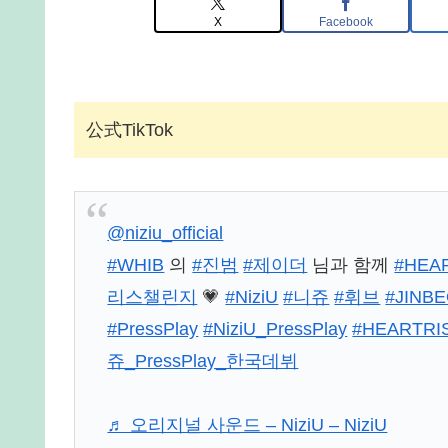
X
Facebook
公式TikTok
@niziu_official
#WHIB
의
#진범
#제이더
님과 함께
#HEAR
리스챌린지
💗
#NiziU
#니쥬
#휘브
#JINB
#PressPlay
#NiziU_PressPlay
#HEARTRI
쥬_PressPlay_한국데뷔
♬ 오리지널 사운드 – NiziU – NiziU