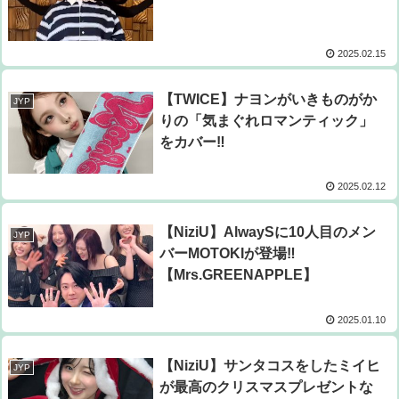
2025.02.15
【TWICE】ナヨンがいきものがか
JYP
りの「気まぐれロマンティック」
をカバー‼
2025.02.12
【NiziU】AlwaySに10人目のメン
JYP
バーMOTOKIが登場‼
【Mrs.GREENAPPLE】
2025.01.10
【NiziU】サンタコスをしたミイヒ
JYP
が最高のクリスマスプレゼントな