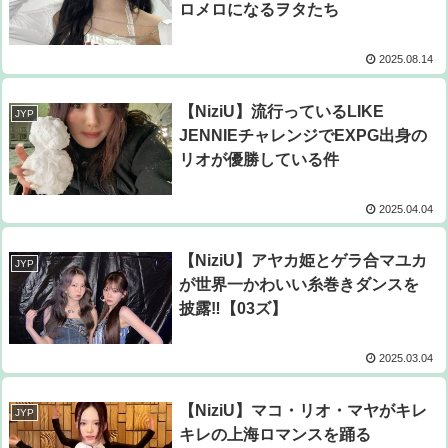
ロメロになるヲタたち
2025.08.14
【NiziU】流行っているLIKE
JYP
JENNIEチャレンジでEXPG出身の
リオが優勝している件
2025.04.04
【NiziU】アヤカ姫とゲラ合マユカ
JYP
が世界一かわいい糸巻きダンスを
披露‼【03ズ】
2025.03.04
【NiziU】マコ・リオ・マヤがキレ
JYP
キレの上海ロマンスを踊る