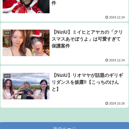
件
2024.12.24
【NiziU】ミイヒとアヤカの「クリ
JYP
スマスあそぼうよ」は可愛すぎて
保護案件
2024.12.24
【NiziU】リオマヤが話題のギリギ
JYP
リダンスを披露‼【こっちのけん
と】
2024.10.26
次のページ