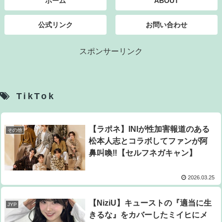
ホーム
ABOUT
公式リンク
お問い合わせ
スポンサーリンク
TikTok
【ラポネ】INIが性加害報道のある
その他
松本人志とコラボしてファンが阿
鼻叫喚‼【セルフネガキャン】
2026.03.25
【NiziU】キューストの『適当に生
JYP
きるな』をカバーしたミイヒにメ