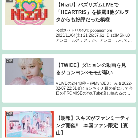
JYP
【NiziU】バズリズムLIVEで
「HEARTRIS」を披露‼他グルヲ
タからも好評だった模様
公式XセトリX404: popandmore
2023/11/04(土) 21:26:37.61 ID:zt3MSkiu0
アンコールステステか。アンコールってい
いな。今までなかったもんな405:
popandmore 2023/11/04(...
JYP
【TWICE】ダヒョンの動画を見
るジョンヨン×モモが尊い
VLIVEの2分40秒～@Mvh0E3： み🐧2022-
02-07 22:31ダヒョンちゃん目の前にして今
日のPROMISEのYouTube流し始めるのお
もろ爆笑 返信 リツイ お気に
@tzusana_love： れん🌴🐇2022-02-0...
JYP
【朗報】スキズがファンミーティ
ング開催!! 本国ファン限定【裏
山】