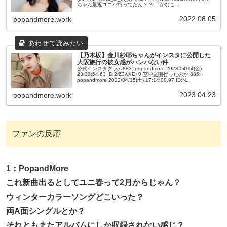
ちゃん最近ユニバ行ってたん？？— かなこ
(@FBK46mm)Sun Jul 17 08:26:36...
2022.08.05
popandmore.work
【乃木坂】金川紗耶ちゃんがインスタに公開した
大阪旅行の彼女感がハンパない件
公式インスタグラム882: popandmore 2023/04/14(金)
23:30:54.63 ID:2rZ3wXE+0 空中庭園行ったのか 885:
popandmore 2023/04/15(土) 17:14:00.97 ID:N...
2023.04.23
popandmore.work
ファンの反応
1：PopandMore
これ新曲出るとしてユニ春って2月からじゃん？
ウィンターカラーソングどこいった？
両A面シングルとか？
それともまたアルバムにしか収録されない感じ？