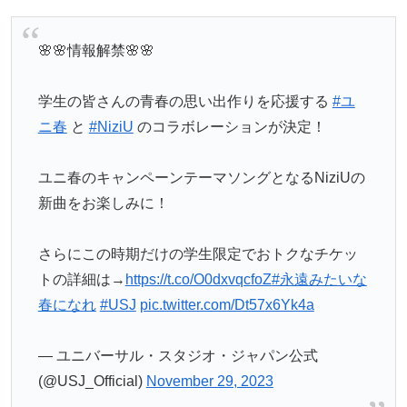
🌸🌸情報解禁🌸🌸
学生の皆さんの青春の思い出作りを応援する
#ユ
ニ春
と
#NiziU
のコラボレーションが決定！
ユニ春のキャンペーンテーマソングとなるNiziUの
新曲をお楽しみに！
さらにこの時期だけの学生限定でおトクなチケッ
トの詳細は→
https://t.co/O0dxvqcfoZ
#永遠みたいな
春になれ
#USJ
pic.twitter.com/Dt57x6Yk4a
— ユニバーサル・スタジオ・ジャパン公式
(@USJ_Official)
November 29, 2023