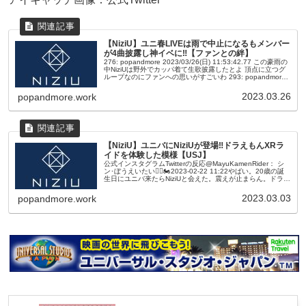
【NiziU】ユニ春LIVEは雨で中止になるもメンバー
が4曲披露し神イベに‼【ファンとの絆】
276: popandmore 2023/03/26(日) 11:53:42.77 この豪雨の
中NiziUは野外でカッパ着て生歌披露したとよ 頂点に立つグ
ループなのにファンへの思いがすごいわ 293: popandmore
2023/03/...
2023.03.26
popandmore.work
【NiziU】ユニバにNiziUが登場‼ドラえもんXRラ
イドを体験した模様【USJ】
公式インスタグラムTwitterの反応@MayuKamenRider： シ
ン･ぼうえいたい🦸‍♂️🏍2023-02-22 11:22やばい。20歳の誕
生日にユニバ来たらNiziUと会えた。震えが止まらん。ドラえ
もんのスペファンから横断してき...
2023.03.03
popandmore.work