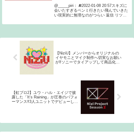
@_____piri： 𝙍2022-01-08 20:57スキズに
会いたすぎるペンミ行きたい飛んでいきた
い現実的に無理なのがつらい 返信 リツイ
お気に@lee_nowfel： シガル🕊2022-01-08
20:34色んな方から聞いたけど...
【NiziU】メンバーからオリジナルの
イヤモニとマイク制作へ切実なお願い
が‼ソニーでタイアップして商品化し
たら？
【虹プロ2】ユウ・ハル・エイジで披
露した「It’s Raining」が圧巻のパフォ
ーマンス‼3人ユニットでデビューして
もおかしくない件