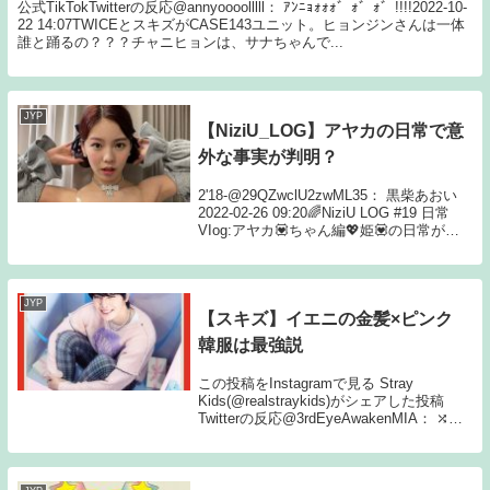
公式TikTokTwitterの反応@annyoooolllll： ｱﾝﾆｮｫｫｫ゛ｫ゛ｫ゛!!!!2022-10-
22 14:07TWICEとスキズがCASE143ユニット。ヒョンジンさんは一体
誰と踊るの？？？チャニヒョンは、サナちゃんで...
JYP
【NiziU_LOG】アヤカの日常で意
外な事実が判明？
2'18-@29QZwclU2zwML35： 黒柴あおい
2022-02-26 09:20🌈NiziU LOG #19 日常
VIog:アヤカ💟ちゃん編💖姫💟の日常が嬉
しい回でした💕キレイにまとめられたノー
トと美しい文字💖ストイックなまでの勤
勉...
JYP
【スキズ】イエニの金髪×ピンク
韓服は最強説
この投稿をInstagramで見る Stray
Kids(@realstraykids)がシェアした投稿
Twitterの反応@3rdEyeAwakenMIA： ⤮🧭⁸
∞ MAXIDENT2022-09-10 08:36秋夕、韓
服、見たく...