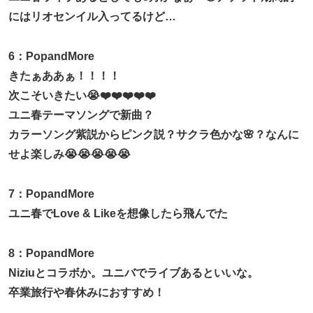
にはリオセンイル入ってるけど…
6：PopandMore
きたぁああぁ！！！！
次こそいきたい😭❤️❤️❤️❤️❤️
ユニ春テーマソングで新曲？
カラーソング紫説からピンク説？サクラ色かな🌸？なんに
せよ楽しみ😭😭😭😭😭
7：PopandMore
ユニ春でLove & Likeを想像したら飛んでた
8：PopandMore
Niziuとコラボか。ユニバでライブあるといいな。
卒業旅行や春休みにおすすめ！