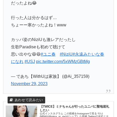
だったよね😂
行った人は分かるはず…
ちょーー寒かったよね！www
カッパ姿のNiziUも激レアだったし
生歌Paradiseも初めて聴けて
思い出やな😆😆
#ユニ春
#NiziU
#永遠みたいな春
になれ
#USJ
pic.twitter.com/5xWMzGBtMg
— であち【WithUは家族】 (@Ai_357159)
November 29, 2023
【TWICE】ミナちゃんが行ったユニバに聖地巡礼
したい
公式インスタグラム この投稿をInstagramで見る 미나
(MINA)(@mina_sr_my)がシェアした投稿 Twitterの反応ミナ