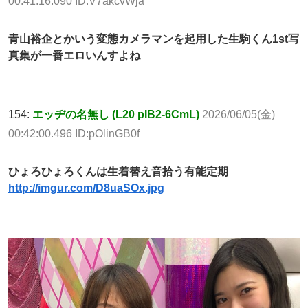
00:41:16.090 ID:V7akcvWja
青山裕企とかいう変態カメラマンを起用した生駒くん1st写
真集が一番エロいんすよね
154:
エッヂの名無し (L20 pIB2-6CmL)
2026/06/05(金)
00:42:00.496 ID:pOlinGB0f
ひょろひょろくんは生着替え音拾う有能定期
http://imgur.com/D8uaSOx.jpg