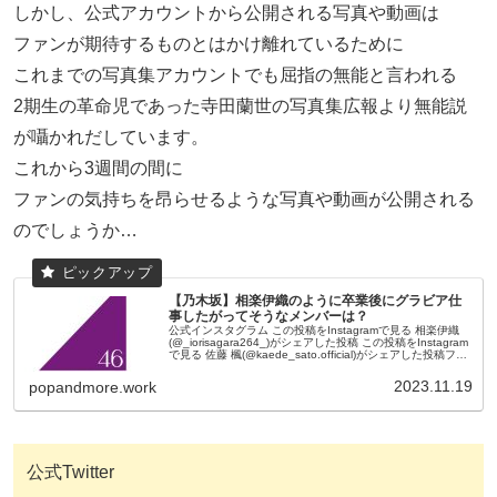
しかし、公式アカウントから公開される写真や動画は
ファンが期待するものとはかけ離れているために
これまでの写真集アカウントでも屈指の無能と言われる
2期生の革命児であった寺田蘭世の写真集広報より無能説
が囁かれだしています。
これから3週間の間に
ファンの気持ちを昂らせるような写真や動画が公開される
のでしょうか…
【乃木坂】相楽伊織のように卒業後にグラビア仕
事したがってそうなメンバーは？
公式インスタグラム この投稿をInstagramで見る 相楽伊織
(@_iorisagara264_)がシェアした投稿 この投稿をInstagram
で見る 佐藤 楓(@kaede_sato.official)がシェアした投稿ファ
ンの反応1：P...
2023.11.19
popandmore.work
公式Twitter