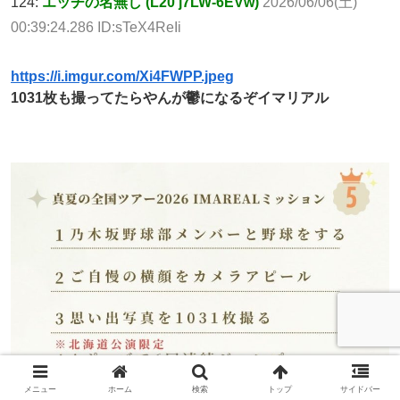
124:
エッヂの名無し (L20 j7LW-6EVw)
2026/06/06(土)
00:39:24.286 ID:sTeX4ReIi
https://i.imgur.com/Xi4FWPP.jpeg
1031枚も撮ってたらやんが鬱になるぞイマリアル
メニュー
ホーム
検索
トップ
サイドバー