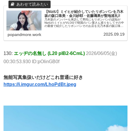
【NiziU】ミイヒが紹介していたリボンパンを乃木
坂の阪口珠美・金川紗耶・佐藤璃果が聖地巡礼‼
乃木坂のメンバーも来訪して男性にもリボンパンの認知が
NiziUのミイヒがVLOGで韓国のパン屋さん巡りをしてその中
の最後で紹介したリボンパンそのお店を元乃木坂の阪口珠美
や乃木坂の4期生で現役Rayモデルの金川紗耶が訪問して大
きな話題となって...
2025.09.19
popandmore.work
130:
エッヂの名無し (L20 pIB2-6CmL)
2026/06/05(金)
00:30:53.930 ID:pOlinGB0f
無能写真集扱いだけどこれ普通に好き
https://i.imgur.com/LhoPdBt.jpeg