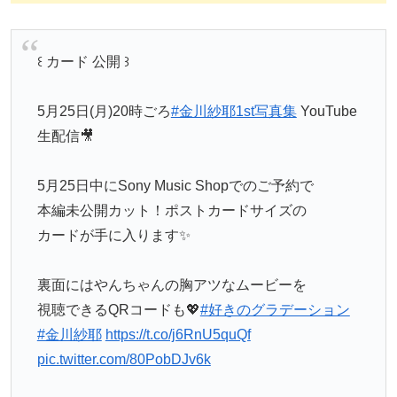
꒰ カード 公開 ꒱
5月25日(月)20時ごろ
#金川紗耶1st写真集
YouTube
生配信🎥
5月25日中にSony Music Shopでのご予約で
本編未公開カット！ポストカードサイズの
カードが手に入ります✨
裏面にはやんちゃんの胸アツなムービーを
視聴できるQRコードも💖
#好きのグラデーション
#金川紗耶
https://t.co/j6RnU5quQf
pic.twitter.com/80PobDJv6k