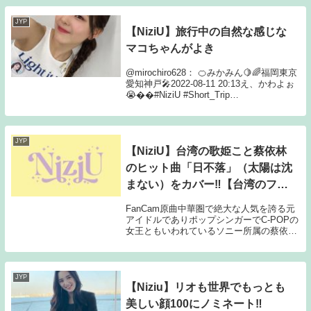
してから一番変わっ...
JYP
【NiziU】旅行中の自然な感じな
マコちゃんがよき
@mirochiro628： 🍊みかみん🍋🌈福岡東京
愛知神戸🎤2022-08-11 20:13え、かわよぉ
😭��#NiziU #Short_Trip
#MAKpic.twitter.com/Ake2SmjDyh yh 返信
リツイ お気に@...
JYP
【NiziU】台湾の歌姫こと蔡依林
のヒット曲「日不落」（太陽は沈
まない）をカバー‼【台湾のファ
ンコン】
FanCam原曲中華圏で絶大な人気を誇る元
アイドルでありポップシンガーでC-POPの
女王ともいわれているソニー所属の蔡依林
が2007年にリリースしたアルバム「特務
J」に入っている「日不落」をカバー‼台湾
など中華圏のファンにとっては懐かしい
曲...
JYP
【Niziu】リオも世界でもっとも
美しい顔100にノミネート‼