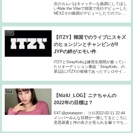
次のカムバはキャッチ―な曲調にしてほし
いRide the Vibeで韓国で先行デビューした
NEXZその曲調がデビューしたてのフレッ
シュさをまるで感じさせないどちらかとい
うとデビューしてから5作目に出そうよう
な玄人向け過ぎたためサブスクなども...
ITZY
【ITZY】韓国でのライブにスキズ
のヒョンジンとチャンビンが‼
JYPの絆がエモい件
ITZYとStrayKidsは練習生期間が被ってい
たりオーディション番組「StrayKids」の
第1話にITZYの候補であったマシロやイェ
ジ、リュジンがでていたこともあり仲がい
いことで知られている2組2024年2月25日に
ソウルで開かれたラ...
JYP
【NiziU_LOG】ニナちゃんの
2022年の目標は？
5'47-@potatepon： コロ2022-02-11 22:44
メンバーみんな目標が一致してるところに
意思疎通と仲の良さが見られる😭リマちゃ
んあっけらかんとしてると思いきやめちゃ
くちゃ努力家よね😭ニナちゃんがデビュー