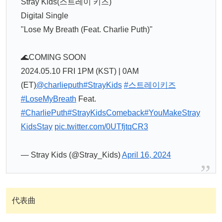
Stray Kids(스트레이 키즈)
Digital Single
"Lose My Breath (Feat. Charlie Puth)"
🌊COMING SOON
2024.05.10 FRI 1PM (KST) | 0AM
(ET)
@charlieputh
#StrayKids
#스트레이키즈
#LoseMyBreath
Feat.
#CharliePuth
#StrayKidsComeback
#YouMakeStray
KidsStay
pic.twitter.com/0UTfjtqCR3
— Stray Kids (@Stray_Kids)
April 16, 2024
代表曲