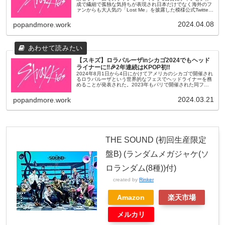
成で繊細で孤独な気持ちが表現され日本だけでなく海外のフ
ァンからも大人気の「Lost Me」を披露した模様公式Twitter
公式YouTubeファンの反応1：PopandMore もぉ〜め...
2024.04.08
popandmore.work
【スキズ】ロラパルーザinシカゴ2024でもヘッド
ライナーに‼🎉2年連続はKPOP初‼
2024年8月1日から4日にかけてアメリカのシカゴで開催され
るロラパルーザという世界的なフェスでヘッドライナーを務
めることが発表された。2023年もパリで開催された同フェ
スでもヘッドライナーを務めており2年連続でロラパルーザ
のヘッドライナー...
2024.03.21
popandmore.work
THE SOUND (初回生産限定
盤B) (ランダムメガジャケ(ソ
ロランダム(8種))付)
created by
Rinker
Amazon
楽天市場
メルカリ