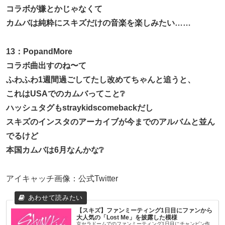
コラボが嫌とかじゃなくて
カムバは純粋にスキズだけの音楽を楽しみたい……
13：PopandMore
コラボ曲出すのね〜て
ふわふわ1週間過ごしてたし改めてちゃんと追うと、
これはUSAでのカムバってこと❔
ハッシュタグもstraykidscomebackだし
スキズのインスタのアーカイブが今までのアルバムと並ん
でるけど
本国カムバは6月なんかな❔
アイキャッチ画像：公式Twitter
【スキズ】ファンミーティング1日目にファンから
大人気の「Lost Me」を披露した模様
京セラドームでのファンミーティング1日目にチャンビン作