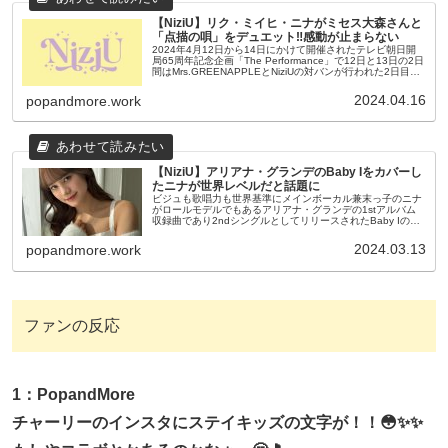
【NiziU】リク・ミイヒ・ニナがミセス大森さんと
「点描の唄」をデュエット‼感動が止まらない
2024年4月12日から14日にかけて開催されたテレビ朝日開
局65周年記念企画「The Performance」で12日と13日の2日
間はMrs.GREENAPPLEとNiziUの対バンが行われた2日目の
13日の後半には2019年のソロ歌唱...
2024.04.16
popandmore.work
【NiziU】アリアナ・グランデのBaby Iをカバーし
たニナが世界レベルだと話題に
ビジュも歌唱力も世界基準にメインボーカル兼末っ子のニナ
がロールモデルでもあるアリアナ・グランデの1stアルバム
収録曲であり2ndシングルとしてリリースされたBaby Iのカ
バーを披露‼hihiF#のホイッスルボイスを含む世界基準のボー
カルと...
2024.03.13
popandmore.work
ファンの反応
1：PopandMore
チャーリーのインスタにステイキッズの文字が！！😳✨✨