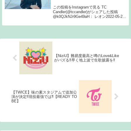
この投稿をInstagramで見る TC
Candler(@tccandler)がシェアした投稿
@k0QJkNJr9Ge49aH： レオン2022-05-22
08:03リオちゃん ノミネートおめでとう
🎉🎉🎉🎉🎉🎉��🎉🎉🎉🎉#tccan...
【NiziU】難易度最高と噂のLove&Like
がバズる‼早く地上波で生歌披露を‼
【TWICE】味の素スタジアムで追加公
演が決定‼現役最強では⁈【READY TO
BE】