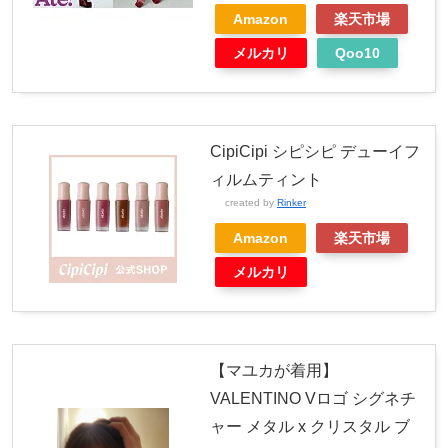
Amazon
楽天市場
メルカリ
Qoo10
CipiCipi シピシピ デューイフ
ィルムティント
created by
Rinker
Amazon
楽天市場
メルカリ
【マユカが着用】
VALENTINO Vロゴ シグネチ
ャー メタル x クリスタル ブ