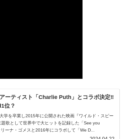
ーティスト「Charlie Puth」とコラボ決定‼
rd1位？
楽大学を卒業し2015年に公開された映画『ワイルド・スピー
』の主題歌として世界中で大ヒットを記録した「See you
セリーナ・ゴメスと2016年にコラボして「We D...
2024.04.22