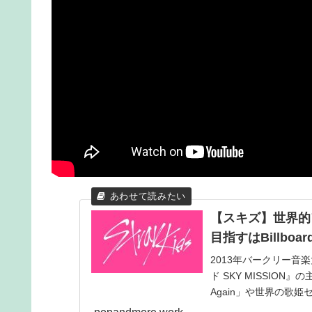
【スキズ】世界的ア
目指すはBillboa
2013年バークリー音
ド SKY MISSION
Again」や世界の歌姫