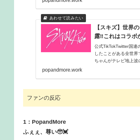
popandmore.work
【スキズ】世界のキ
露‼これはコラボ
公式TikTokTwit
したことがある全世界
ちゃんがテレビ地上波の番
popandmore.work
ファンの反応
1：PopandMore
ふぇぇ、尊い🥹💓