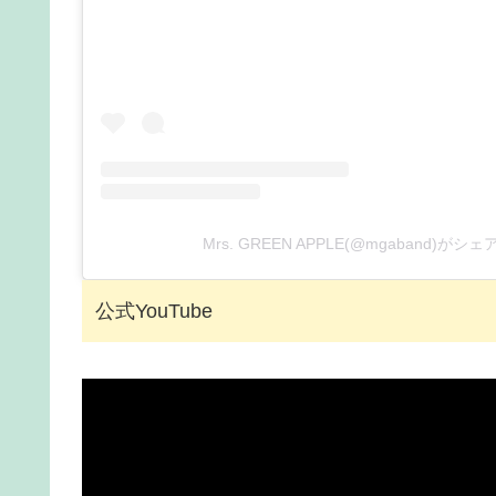
Mrs. GREEN APPLE(@mgaband)が
公式YouTube