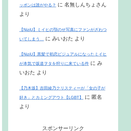
に
名無しんちょさん
ッポンは誰がやる？
より
【NiziU】ミイヒの顎のせ写真にファンがざわつ
に
みいおた
より
いてしまう…
【NiziU】黒髪で初恋ビジュアルになったミイヒ
に
み
が本気で坂道ヲタを狩りに来ている件
いおた
より
【乃木坂】吉田綾乃クリスティーが「女の子が
に
匿名
好き」とカミングアウト【LGBT】
より
スポンサーリンク