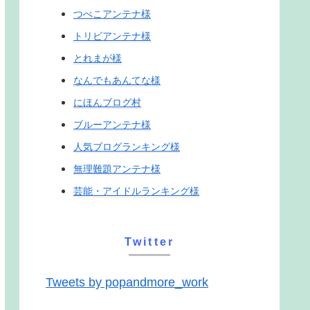
つべこアンテナ様
トリビアンテナ様
とれまが様
なんでもあんてな様
にほんブログ村
ブルーアンテナ様
人気ブログランキング様
無理難題アンテナ様
芸能・アイドルランキング様
Twitter
Tweets by popandmore_work