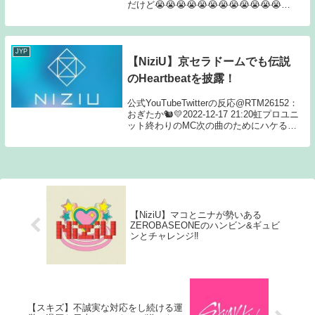
だけど😭😭😭😭😭😭😭😭😭😭😭😭
#StrayKids#스트레이키즈#MANIAC
#MANIAC_SKZ#2ndWorldT...
JYP
【NiziU】京セラドームでも伝説
のHeartbeatを披露！
公式YouTubeTwitterの反応@RTM26152：
おぎたか🐿💛2022-12-17 21:20虹プロユニ
ット終わりのMC次の曲のためにハケる時
の恒例のおふざけタイム本日はミイニナが
歩く後ろをマコリクがSPとなって守って
ましたwhe...
【NiziU】マコとニナが勢いある
ZEROBASEONEのハンビン&ギュビ
ンとチャレンジ‼
【スキズ】不誠実な対応をし続ける運