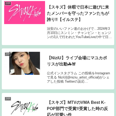
JYP
【スキズ】休暇で日本に遊びに来
たメンバーを守ったファンたちが
誇り‼【イルステ】
治安のいいファン達のおかげで…2024年3
月10日にスンミン・チャンビン・ヒョンジ
ンの3人で行われたYouTubeLiveの中で日本
のファンたちが休暇中のメンバー達を見て
もそっとしておいてくれることやSNSで拡
散しないことなどを誉めてくれて...
JYP
【NiziU】ライブ会場にマユカポ
リスが出動🚓🚨
公式インスタグラム この投稿をInstagram
で見る NiziU(@niziu_artist_official)がシェ
アした投稿 Twitterの反応
@niziumayukanyan： ミジ2022-08-14
19:08福岡2日目、マユ...
JYP
【スキズ】MTVのVMA Best K-
POP部門で受賞‼受賞した時の反
応が可愛い件