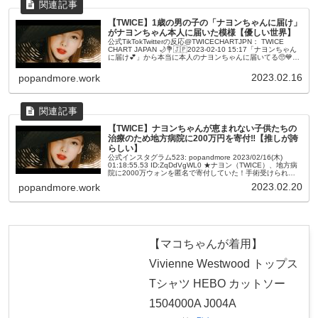
【TWICE】1歳の男の子の「ナヨンちゃんに届け」
がナヨンちゃん本人に届いた模様【優しい世界】
公式TikTokTwitterの反応@TWICECHARTJPN： TWICE
CHART JAPAN 🌙💐🇯🇵2023-02-10 15:17「ナヨンちゃん
に届け💕」から本当に本人のナヨンちゃんに届いてる🥺💙ベ
ビーONCEおめでとうござい...
2023.02.16
popandmore.work
【TWICE】ナヨンちゃんが恵まれない子供たちの
治療のため地方病院に200万円を寄付‼【推しが誇
らしい】
公式インスタグラム523: popandmore 2023/02/16(木)
01:18:55.53 ID:ZqDdVgWL0 ★ナヨン（TWICE）、地方病
院に2000万ウォンを匿名で寄付していた！手術受けられな
い患者のために 韓国・ウル...
2023.02.20
popandmore.work
【マコちゃんが着用】
Vivienne Westwood トップス
Tシャツ HEBO カットソー
1504000A J004A