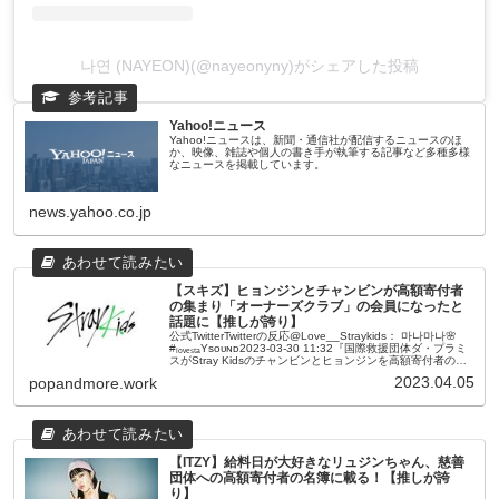
나연 (NAYEON)(@nayeonyny)がシェアした投稿
Yahoo!ニュース
Yahoo!ニュースは、新聞・通信社が配信するニュースのほ
か、映像、雑誌や個人の書き手が執筆する記事など多種多様
なニュースを掲載しています。
news.yahoo.co.jp
【スキズ】ヒョンジンとチャンビンが高額寄付者
の集まり「オーナーズクラブ」の会員になったと
話題に【推しが誇り】
公式TwitterTwitterの反応@Love__Straykids： 마나마나🌸
#ₗₒᵥₑₛₜₐYsᴏᴜɴᴅ2023-03-30 11:32『国際救援団体ダ・プラミ
スがStray Kidsのチャンビンとヒョンジンを高額寄付者の集
会であ...
2023.04.05
popandmore.work
【ITZY】給料日が大好きなリュジンちゃん、慈善
団体への高額寄付者の名簿に載る！【推しが誇
り】