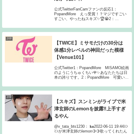
公式TwitterFanCamファンの反応1：
PopandMore えっ受賞！？マジですごい
すごい、やったねスキズ✨🏆😭2：
PopandMore VMAs見てるんだけど、ス
キズが受賞して「え？俺達？」みたいな顔
しててバンチャン安定の良いスピ...
JYP
【TWICE】ミサモだけの30分は
体感1分レベルの神回だった模様
【Venue101】
公式Twitter1：PopandMore MISAMO絵画
のようにうちゅくちい🌹✨あなたたちは日
本の誇りです。2：PopandMore 可愛い🫶
🫶🫶3：PopandMore ONCE幸せです
な。。ワイプなのに、めちゃくちゃファン
サしてる。...
JYP
【スキズ】スンミンがライブで米
津玄師のLemonを披露‼上手すぎ
るやん
@v_tata_bts1230： 𝐤𝐮2022-06-11 19:44ｽﾝ
ﾐﾝが米津玄師のlemon🍋🍋歌ってくれたん