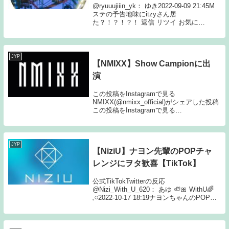
@ryuuujiiin_yk： ゆき2022-09-09 21:45M
ステの予告地味にitzyさん居
た？！？！？！ 返信 リツイ お気に
@_ryu417_： 𝘯𝘢2022-09-09 21:459月23日
のMステITZYでる？ 返信 リツイ...
JYP
【NMIXX】Show Campionに出
演
この投稿をInstagramで見る
NMIXX(@nmixx_official)がシェアした投稿
この投稿をInstagramで見る
NMIXX(@nmixx_official)がシェアした投稿
@ajitamaskz： 🔩ねじたま🕸202...
JYP
【NiziU】ナヨン先輩のPOPチャ
レンジにヲタ歓喜【TikTok】
公式TikTokTwitterの反応
@Nizi_With_U_620： あゆ 🦥🎀 WithU🌈
𓈒𓏸2022-10-17 18:19ナヨンちゃんのPOP〜
😍💖いろんな先輩のカバーしてくれて最高
✨アヤカちゃんダンスはもちろん、表情に
も余裕が見...