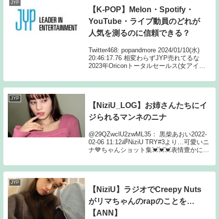
JYP
【K-POP】Melon・Spotify・
YouTube・ライブ動員のどれが
人気を測るのに信頼できる？
Twitter468: popandmore 2024/01/10(水)
20:46:17.76 相変わらずJYP売れてるな
2023年Oriconトータルセールス(女アイド
ルグループ部門)29億7940万円
TWICE←JYP25億4860...
JYP
【NiziU_LOG】お姉さんたちにイ
ジられるマンネのニナ
@29QZwclU2zwML35： 黒柴あおい2022-
02-06 11:12🌈NiziU TRY#3より…可愛いニ
ナ💙ちゃんショット集💓💓💓表情豊かに楽
しんでたニナ💙ちゃん🥰💕見せ場は少なか
ったけど…大きなお口で美味しそうに🧀フ
ォンデュを...
JYP
【NiziU】ラジオでCreepy Nuts
がリマちゃんのrapのことを…
【ANN】