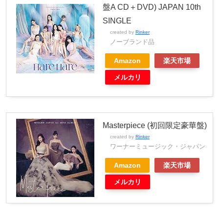
盤A CD＋DVD) JAPAN 10th
SINGLE
created by
Rinker
ノーブランド品
Amazon
楽天市場
メルカリ
Masterpiece (初回限定豪華盤)
created by
Rinker
ワーナーミュージック・ジャパン
Amazon
楽天市場
メルカリ