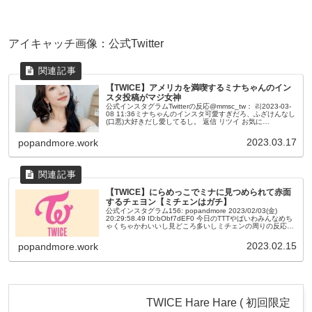
アイキャッチ画像：公式Twitter
【TWICE】アメリカを満喫するミナちゃんのイン
スタ投稿がマジ女神
公式インスタグラムTwitterの反応@mmsc_tw： 리2023-03-
08 11:36ミナちゃんのインスタ可愛すぎだろ、ふざけんなし
(口悪)大好きだし愛してるし。 返信 リツイ お気に
@EgxFnuio6Xc2iMw： ひな2023-...
2023.03.17
popandmore.work
【TWICE】にらめっこでミナに見つめられて赤面
するチェヨン【ミチェンはガチ】
公式インスタグラム156: popandmore 2023/02/03(金)
20:29:58.49 ID:bObf7dEF0 今日のTTTやばいわみんなめち
ゃくちゃかわいいし見どころ多いしミチェンの周りの反応お
もろすぎる笑 157: po...
2023.02.15
popandmore.work
TWICE Hare Hare ( 初回限定