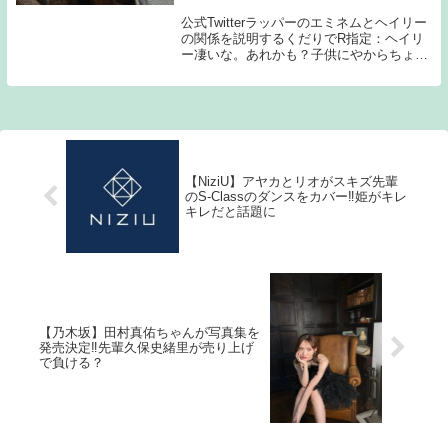
公式Twitterラッパーのエミネムとヘイリー
の関係を説明するくだりでR指定：ヘイリ
ー凄いな。あれかも？子供にやからちょっ
と例えが違うけど、それこそZeebraさんの
娘さんのリマさんは、若い世代にはリマさ
んのほうが…DJ松永：確かにそうだわ...
【NiziU】アヤカとリオがスキズ先輩
のS-Classのダンスをカバー‼姫がキレ
キレだと話題に
【乃木坂】田村真佑ちゃんが写真集を
発売決定‼先輩久保史緒里が売り上げ
で負ける？