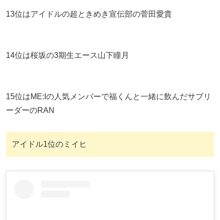
13位はアイドルの超ときめき宣伝部の菅田愛貴
14位は桜坂の3期生エース山下瞳月
15位はME:Iの人気メンバーで福くんと一緒に飲んだサブリ
ーダーのRAN
アイドル1位のミイヒ