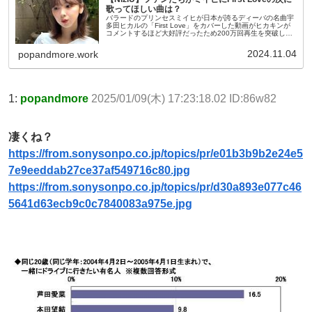
歌ってほしい曲は？
バラードのプリンセスミイヒが日本が誇るディーバの名曲宇
多田ヒカルの「First Love」をカバーした動画がヒカキンが
コメントするほど大好評だったため200万回再生を突破した
この事でミイヒがファンに感謝するとともにファンに次にカ
バーして欲し...
2024.11.04
popandmore.work
1:
popandmore
2025/01/09(木) 17:23:18.02 ID:86w82
凄くね？
https://from.sonysonpo.co.jp/topics/pr/e01b3b9b2e24e5
7e9eeddab27ce37af549716c80.jpg
https://from.sonysonpo.co.jp/topics/pr/d30a893e077c46
5641d63ecb9c0c7840083a975e.jpg