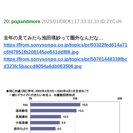
20:
popandmore
2025/01/09(木) 17:33:32.10 ID:2YCvH
去年の見てみたら池田瑛紗って圏外なんだな…
https://from.sonysonpo.co.jp/topics/pr/93322fed614a71
c6f47951fb208145ee641ddf88.jpg
https://from.sonysonpo.co.jp/topics/pr/50761448339fbc
d323fc5baccd8054a6db063506.jpg