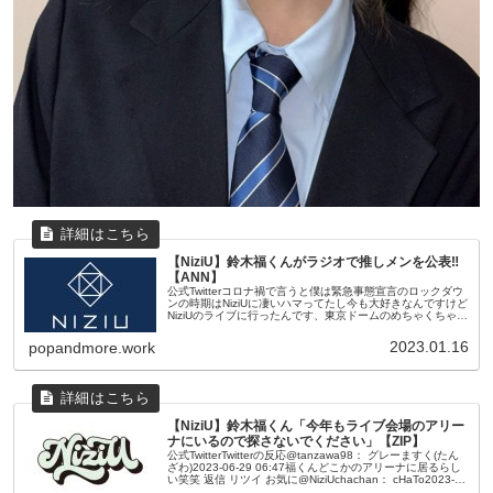
【NiziU】鈴木福くんがラジオで推しメンを公表‼
【ANN】
公式Twitterコロナ禍で言うと僕は緊急事態宣言のロックダウ
ンの時期はNiziUに凄いハマってたし今も大好きなんですけど
NiziUのライブに行ったんです、東京ドームのめちゃくちゃ楽
しかったですねコロナ禍で虹プロジェクトをHuluだったり
虹...
2023.01.16
popandmore.work
【NiziU】鈴木福くん「今年もライブ会場のアリー
ナにいるので探さないでください」【ZIP】
公式TwitterTwitterの反応@tanzawa98： グレーますく(たん
ざわ)2023-06-29 06:47福くんどこかのアリーナに居るらし
い笑笑 返信 リツイ お気に@NiziUchachan： cHaTo2023-
06-29 ...