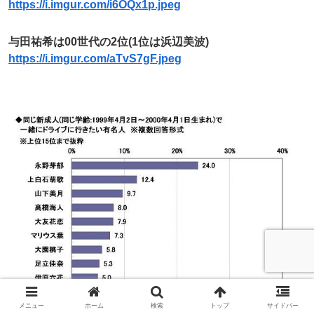
https://i.imgur.com/i6OQx1p.jpeg
与田祐希は00世代の2位(1位は浜辺美波)
https://i.imgur.com/aTvS7gF.jpeg
メニュー
ホーム
検索
トップ
サイドバー