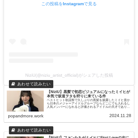
この投稿をInstagramで見る
NiziU(@niziu_artist_official)がシェアした投稿
【NiziU】黒髪で初恋ビジュアルになったミイヒが
本気で坂道ヲタを狩りに来ている件
ベストヒット歌謡祭で久しぶりの黒髪を披露したミイヒ昔か
ら日本のメジャーアイドルグループならどこにでも入れるし
人気メンバーになれると評価されるアイドルの天才でありバ
ラードのプリンセス・ミイヒ今回久々の黒髪が至高であると
評判でそのビジュアルと制...
2024.11.28
popandmore.work
【NiziU】ファンたちがミイヒにFirst Loveの次に