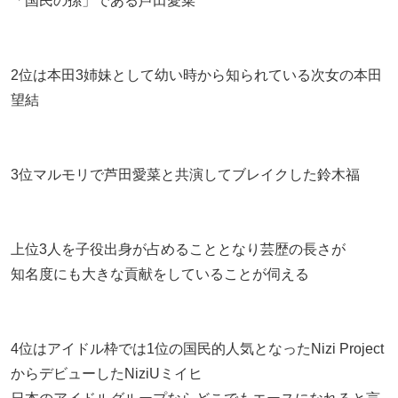
「国民の孫」である芦田愛菜
2位は本田3姉妹として幼い時から知られている次女の本田
望結
3位マルモリで芦田愛菜と共演してブレイクした鈴木福
上位3人を子役出身が占めることとなり芸歴の長さが
知名度にも大きな貢献をしていることが伺える
4位はアイドル枠では1位の国民的人気となったNizi Project
からデビューしたNiziUミイヒ