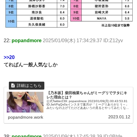
22:
popandmore
2025/01/09(木) 17:34:29.37 ID:Z12yv
>>20
てれぱん一般人気なしか
【乃木坂】柴田柚菜ちゃんがミーグリでヲタにキ
レた理由とは？
公式Twitter239: popandmore 2023/01/09(月) 00:43:53.81
ID:JwVFqQv0aインスタで葉月が「ミーグリありがとう～」
みたいなの上げてたけどああいうの見るとやってみたくなる
わねでもワイ恥ずかし...
2023.01.12
popandmore.work
38:
popandmore
2025/01/09(木) 17:45:38.39 ID:0Bhfe