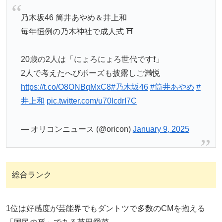
乃木坂46 筒井あやめ＆井上和
毎年恒例の乃木神社で成人式 ⛩️
20歳の2人は「にょろにょろ世代です❗️」
2人で考えたへびポーズも披露しご満悦
https://t.co/O8ONBqMxC8
#乃木坂46
#筒井あやめ
#
井上和
pic.twitter.com/u70IcdrI7C
— オリコンニュース (@oricon)
January 9, 2025
総合ランク
1位は好感度が芸能界でもダントツで多数のCMを抱える