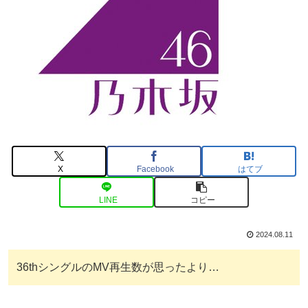
X
Facebook
はてブ
LINE
コピー
2024.08.11
36thシングルのMV再生数が思ったより…