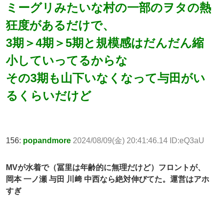
ミーグリみたいな村の一部のヲタの熱
狂度があるだけで、
3期＞4期＞5期と規模感はだんだん縮
小していってるからな
その3期も山下いなくなって与田がい
るくらいだけど
156:
popandmore
2024/08/09(金) 20:41:46.14 ID:eQ3aU
MVが水着で（冨里は年齢的に無理だけど）フロントが、
岡本 一ノ瀬 与田 川﨑 中西なら絶対伸びてた。運営はアホ
すぎ