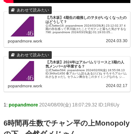
【乃木坂】4期生の箱推しのヲタがいなくなったの
はどうして？
公式Twitter16: popandmore 2024/03/28(木) 23:12:02.37 4
期の存在感って早川抜けたことでガクンと落ちた気がするな
798: popandmore 2024/03/29(金) 01:19:03.05...
2024.03.30
popandmore.work
【乃木坂】2024年はアルバムリリースと3期の人
気メンバーが卒業する？
公式Twitter594: popandmore 2024/02/09(金) 18:55:08.13
ID:3HXeI1450 春アルバム説もあるけどね そろそろアルバム
出さなきゃだし セラムン舞台をこのタイミングなのも シン
グルではなくア...
2024.02.17
popandmore.work
1:
popandmore
2024/08/09(金) 18:07:29.32 ID:1R6Uy
6時間再生数でチャン平の上Monopoly
の下。全然ダメじゃん