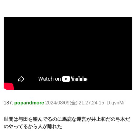
187:
popandmore
2024/08/09(金) 21:27:24.15 ID:qvnMi
世間は与田を望んでるのに馬鹿な運営が井上和だの弓木だ
のやってるから人が離れた