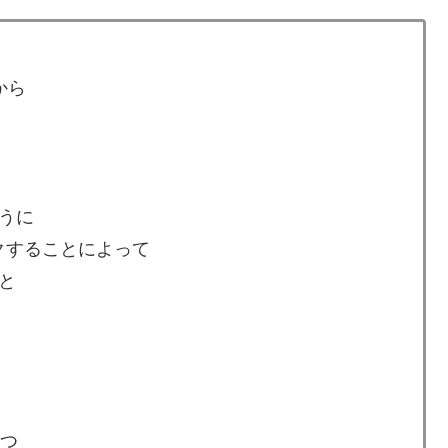
から
うに
ックすることによって
と
1つ