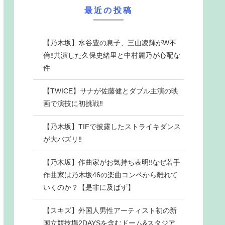
最近の投稿
【乃木坂】水谷豊の息子、三山凌輝がW不
倫‼共演した久保史緒里と中村麗乃が心配な
件
【TWICE】サナが佐藤健とダブル主演の映
画で演技に初挑戦‼
【乃木坂】TIFで披露したストライキダンス
が大バズリ‼
【乃木坂】作曲家がお気持ち表明‼なぜ若手
作曲家は乃木坂46の楽曲コンペから離れて
いくのか？【是非に及ばず】
【スキズ】外国人男性アーティスト初の新
国立競技場2DAYSを含むドーム&スタジア