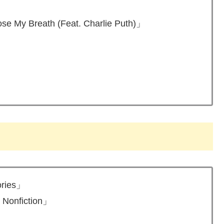
Breath (Feat. Charlie Puth)」
ies」
nfiction」