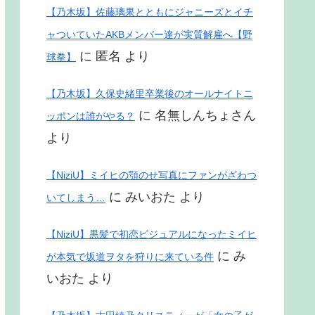
【乃木坂】佐藤璃果とともにジャニーズとイチ
ャついていたAKBメンバー達が実質解雇へ【野
に
匿名
より
球拳】
【乃木坂】久保史緒里卒業後のオールナイトニ
に
名無しんちょさん
ッポンは誰がやる？
より
【NiziU】ミイヒの顎のせ写真にファンがざわつ
に
みいおた
より
いてしまう…
【NiziU】黒髪で初恋ビジュアルになったミイヒ
に
み
が本気で坂道ヲタを狩りに来ている件
いおた
より