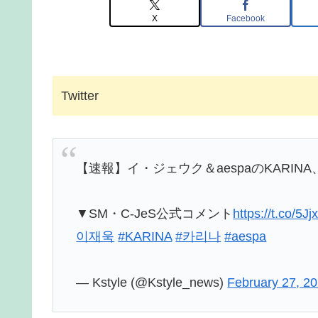
X
Facebook
Twitter
【速報】イ・ジェウク＆aespaのKARI
▼SM・C-JeS公式コメント
https://t.co/5
이재욱
#KARINA
#카리나
#aespa
— Kstyle (@Kstyle_news)
February 27, 2