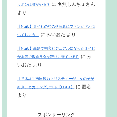
に
名無しんちょさん
ッポンは誰がやる？
より
【NiziU】ミイヒの顎のせ写真にファンがざわつ
に
みいおた
より
いてしまう…
【NiziU】黒髪で初恋ビジュアルになったミイヒ
に
み
が本気で坂道ヲタを狩りに来ている件
いおた
より
【乃木坂】吉田綾乃クリスティーが「女の子が
に
匿名
好き」とカミングアウト【LGBT】
より
スポンサーリンク