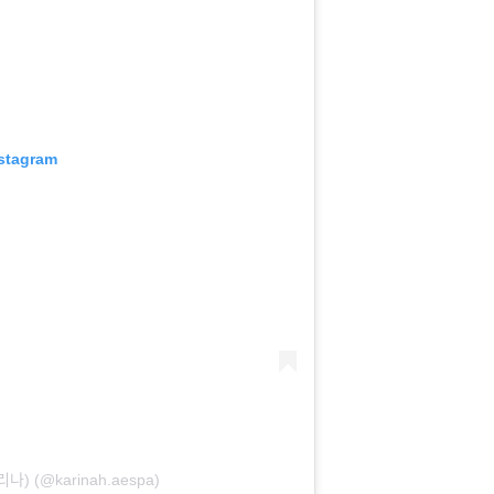
nstagram
리나) (@karinah.aespa)