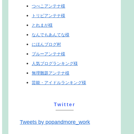
つべこアンテナ様
トリビアンテナ様
とれまが様
なんでもあんてな様
にほんブログ村
ブルーアンテナ様
人気ブログランキング様
無理難題アンテナ様
芸能・アイドルランキング様
Twitter
Tweets by popandmore_work