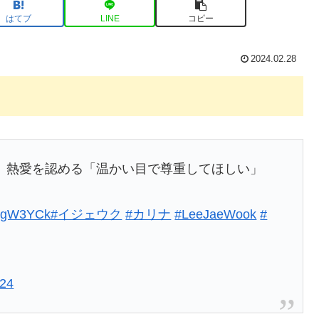
はてブ
LINE
コピー
2024.02.28
NA、熱愛を認める「温かい目で尊重してほしい」
JjxgW3YCk
#イジェウク
#カリナ
#LeeJaeWook
#
024