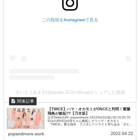
この投稿をInstagramで見る
さいとうあすか(@asuka.3110.official)がシェアした投稿
【TWICE】ハマ・オカモトがONCEと判明！齋藤
飛鳥が嫉妬??【乃木坂】
公式Twitter169: popandmore 2022/04/22(金) 00:15:25.76
ID:q1URVEZs0赤ちゃん嫉妬しそうハマ・オカモト
「TWICE」愛を熱弁 ラジオにペンライト持ち込み「ダヒョ
ン推しです」181: p...
2022.04.22
popandmore.work