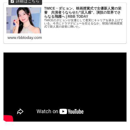
TWICE・ダヒョン、映画授賞式で女優新人賞の栄
誉 共演者うならせた“没入感”、演技の世界でさ
らなる飛躍へ | RBB TODAY
TWICEのダヒョンが女優として着実にキャリアを築き上げて
いる。今月にドラマデビューを控えるなか、韓国の映画授賞
式で新人賞の栄誉に輝いた。
www.rbbtoday.com