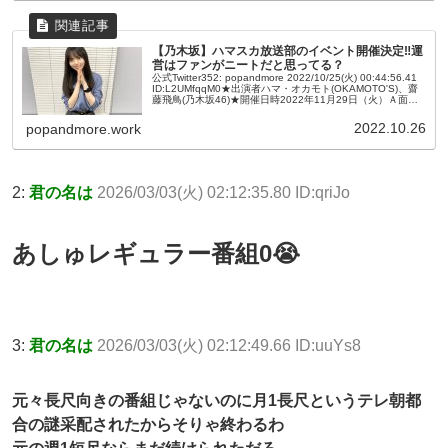
【乃木坂】ハマスカ放送部のイベント開催決定‼運
営はファンがニートだと思ってる？
公式Twitter352: popandmore 2022/10/25(火) 00:44:56.41
ID:L2UMfqqM0★出演者ハマ・オカモト(OKAMOTO'S)、齋
藤飛鳥(乃木坂46)★開催日時2022年11月29日（火）Ａ面
開...
2022.10.26
popandmore.work
2:
君の名は
2026/03/03(火) 02:12:35.80 ID:qriJo
あしゅレギュラー番組0😭
3:
君の名は
2026/03/03(火) 02:12:49.66 ID:uuYs8
元々長尺向きの番組じゃないのに月1長尺というテレ朝都
合の謎采配されたからそりゃ終わるわ