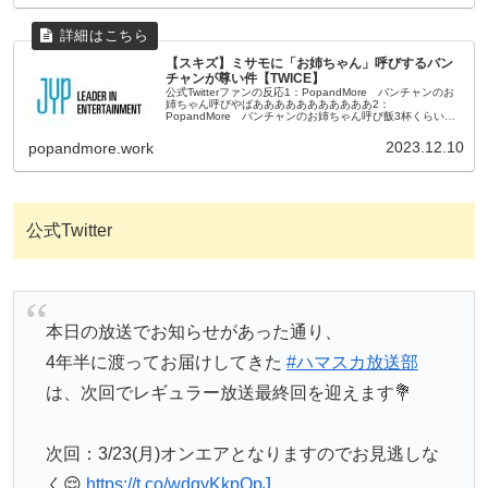
【スキズ】ミサモに「お姉ちゃん」呼びするバン
チャンが尊い件【TWICE】
公式Twitterファンの反応1：PopandMore バンチャンのお
姉ちゃん呼びやばあああああああああああ2：
PopandMore バンチャンのお姉ちゃん呼び飯3杯くらい食
える3：PopandMore ミサモと絡むスキズ(主にバンチャ
ン)...
2023.12.10
popandmore.work
公式Twitter
本日の放送でお知らせがあった通り、
4年半に渡ってお届けしてきた
#ハマスカ放送部
は、次回でレギュラー放送最終回を迎えます💐
次回：3/23(月)オンエアとなりますのでお見逃しな
く😌
https://t.co/wdqyKkpOpJ