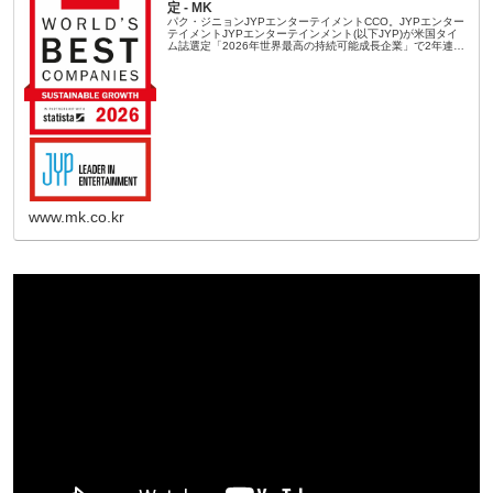
定 - MK
パク・ジニョンJYPエンターテイメントCCO。JYPエンター
テイメントJYPエンターテインメント(以下JYP)が米国タイ
ム誌選定「2026年世界最高の持続可能成長企業」で2年連続
国内1位はもちろん、世界1位に上がる気炎を吐いた。
「2026...
www.mk.co.kr