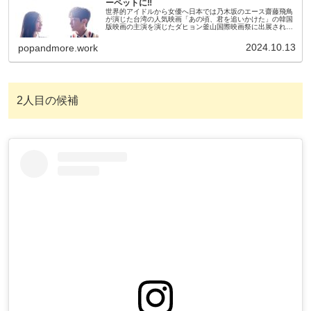
ーペットに‼
世界的アイドルから女優へ日本では乃木坂のエース齋藤飛鳥
が演じた台湾の人気映画「あの頃、君を追いかけた」の韓国
版映画の主演を演じたダヒョン釜山国際映画祭に出展された
ためレッドカーペットを歩く姿がアイドルから女優に切り替
わっていると評判にそれで...
2024.10.13
popandmore.work
2人目の候補