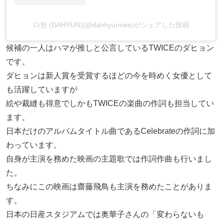
다현 (DAHYUN)(@dahhyunnee)がシェアした投稿
候補の一人はハマが推しと公言しているTWICEのダヒョン
です。
ダヒョンは新人賞を受賞するほどの今を時めく女優として
も活躍していますが
絵や裁縫も得意でしかもTWICEの楽曲の作詞も担当してい
ます。
日本だけのアルバムタイトル曲であるCelebrateの作詞に加
わっています。
自身が主演を務めた映画の主題歌では作詞作曲も行いまし
た。
ちなみにこの映画は齋藤飛鳥も主演を務めたことがありま
す。
日本の日産スタジアムでは奥華子さんの「変わらないも