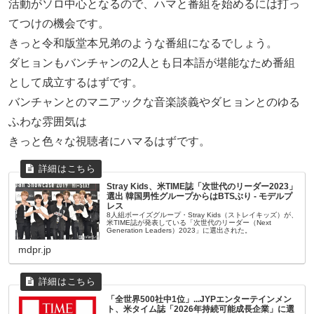
活動がソロ中心となるので、ハマと番組を始めるには打っ
てつけの機会です。
きっと令和版堂本兄弟のような番組になるでしょう。
ダヒョンもバンチャンの2人とも日本語が堪能なため番組
として成立するはずです。
バンチャンとのマニアックな音楽談義やダヒョンとのゆる
ふわな雰囲気は
きっと色々な視聴者にハマるはずです。
Stray Kids、米TIME誌「次世代のリーダー2023」
選出 韓国男性グループからはBTSぶり - モデルプ
レス
8人組ボーイズグループ・Stray Kids（ストレイキッズ）が、
米TIME誌が発表している「次世代のリーダー（Next
Generation Leaders）2023」に選出された。
mdpr.jp
「全世界500社中1位」...JYPエンターテインメン
ト、米タイム誌「2026年持続可能成長企業」に選