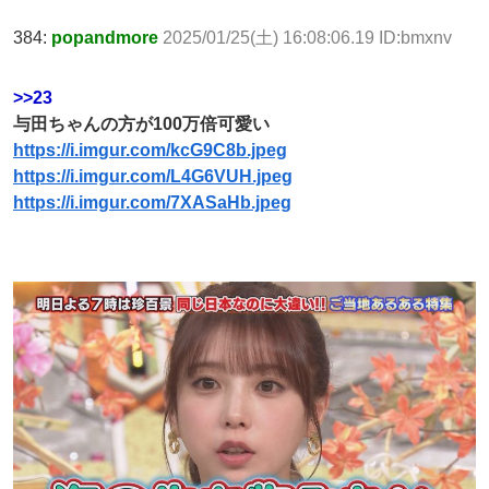
384:
popandmore
2025/01/25(土) 16:08:06.19 ID:bmxnv
>>23
与田ちゃんの方が100万倍可愛い
https://i.imgur.com/kcG9C8b.jpeg
https://i.imgur.com/L4G6VUH.jpeg
https://i.imgur.com/7XASaHb.jpeg