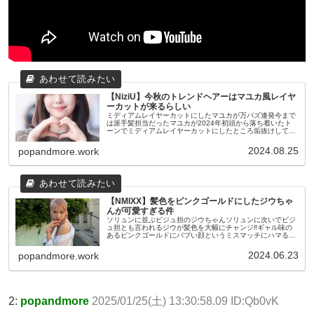
【NiziU】今秋のトレンドヘアーはマユカ風レイヤ
ーカットが来るらしい
ミディアムレイヤーカットにしたマユカが万バズ連発今まで
は派手髪担当だったマユカが2024年初頭から落ち着いたト
ーンでミディアムレイヤーカットにしたところ垢抜けしてむ
ちゃくちゃかわいいと評判になり万バズ連発マネをしたいと
美容師にリクエストして...
2024.08.25
popandmore.work
【NMIXX】髪色をピンクゴールドにしたジウちゃ
んが可愛すぎる件
ソリュンに並ぶビジュ担のジウちゃんソリュンに次いでビジ
ュ担とも言われるジウが髪色を大幅にチャンジ‼ギャル味の
あるピンクゴールドにバブい顔というミスマッチにハマるフ
ァンが多数で大好評な模様公式Twitter公式インスタグラム こ
の投稿をIns...
2024.06.23
popandmore.work
2:
popandmore
2025/01/25(土) 13:30:58.09 ID:Qb0vK