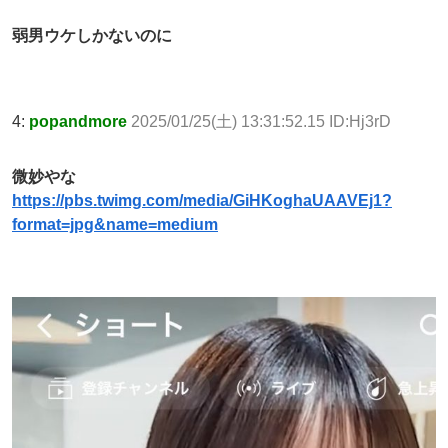
弱男ウケしかないのに
4:
popandmore
2025/01/25(土) 13:31:52.15 ID:Hj3rD
微妙やな
https://pbs.twimg.com/media/GiHKoghaUAAVEj1?
format=jpg&name=medium