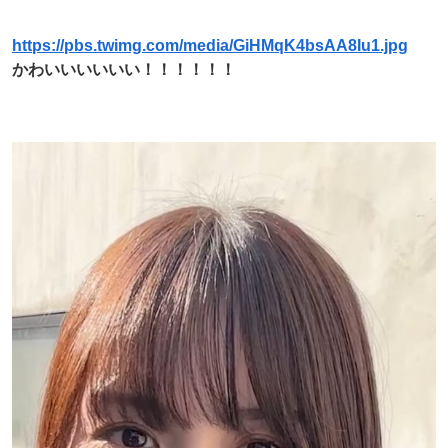
https://pbs.twimg.com/media/GiHMqK4bsAA8Iu1.jpg
かわいいいいいい！！！！！！