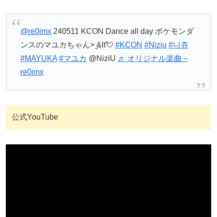
@re0imx
240511 KCON Dance all day ポケモンダ
ンスのマユカちゃん> ̫&lt💘
#KCON
#Niziu
#니쥬
#MAYUKA
#マユカ
@NiziU
♬ オリジナル楽曲 –
re0imx
公式YouTube