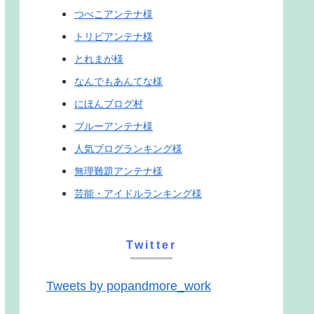
つべこアンテナ様
トリビアンテナ様
とれまが様
なんでもあんてな様
にほんブログ村
ブルーアンテナ様
人気ブログランキング様
無理難題アンテナ様
芸能・アイドルランキング様
Twitter
Tweets by popandmore_work