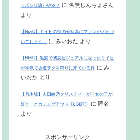
に
名無しんちょさん
ッポンは誰がやる？
より
【NiziU】ミイヒの顎のせ写真にファンがざわつ
に
みいおた
より
いてしまう…
【NiziU】黒髪で初恋ビジュアルになったミイヒ
に
み
が本気で坂道ヲタを狩りに来ている件
いおた
より
【乃木坂】吉田綾乃クリスティーが「女の子が
に
匿名
好き」とカミングアウト【LGBT】
より
スポンサーリンク