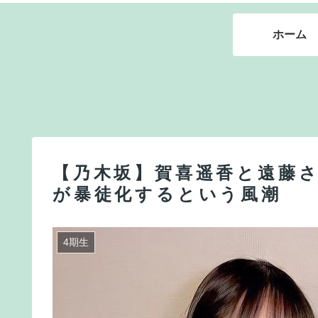
ホーム
【乃木坂】賀喜遥香と遠藤
が暴徒化するという風潮
4期生