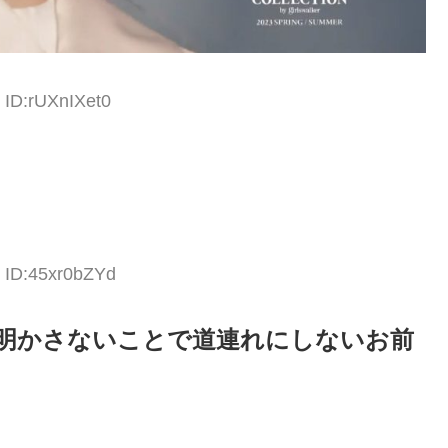
 ID:rUXnIXet0
5 ID:45xr0bZYd
明かさないことで道連れにしないお前