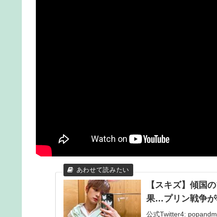
【スキズ】傾国の
果…プリン戦争が
公式Twitter4: popandm