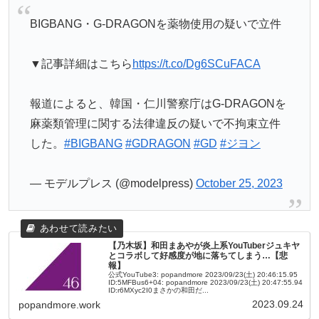
BIGBANG・G-DRAGONを薬物使用の疑いで立件
▼記事詳細はこちら
https://t.co/Dg6SCuFACA
報道によると、韓国・仁川警察庁はG-DRAGONを
麻薬類管理に関する法律違反の疑いで不拘束立件
した。
#BIGBANG
#GDRAGON
#GD
#ジヨン
— モデルプレス (@modelpress)
October 25, 2023
【乃木坂】和田まあやが炎上系YouTuberジュキヤ
とコラボして好感度が地に落ちてしまう…【悲
報】
公式YouTube3: popandmore 2023/09/23(土) 20:46:15.95
ID:5MFBus6+04: popandmore 2023/09/23(土) 20:47:55.94
ID:r6MXyc2I0まさかの和田だ...
2023.09.24
popandmore.work