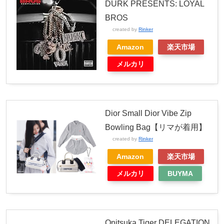
DURK PRESENTS: LOYAL
BROS
created by
Rinker
Amazon
楽天市場
メルカリ
Dior Small Dior Vibe Zip
Bowling Bag【リマが着用】
created by
Rinker
Amazon
楽天市場
メルカリ
BUYMA
Onitsuka Tiger DELEGATION