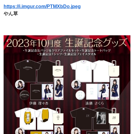
https://i.imgur.com/PTMXbDo.jpeg
やん草