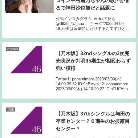
ロイン中村麗乃ちゃんの歌声がま
るで神田沙也加だと話題に
公式インスタグラムTwitterの反応
@3939_4U_saa： さ〜⑅◡̈*2023-04-09
19:25実は帝劇にいたりするんですけど麗
乃ちゃんの歌声さーやみたいって思って泣
きそうになった 返信 リツイ お気に
@3939_4U_saa...
乃木坂46
【乃木坂】32ndシングルの3次完
売状況が判明‼5期生が相変わらず
強い模様
Twitter1: popandmore 2023/03/09(木)
14:09:39.82 ID:9rtBVygU 2: popandmore
2023/03/09(木) 14:10:20.27 ID:nFUCHssp0
やんちゃん、せーら...
3期生
【乃木坂】37thシングルは与田の
卒業センター？６期生のお披露目
センター？