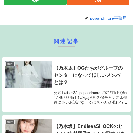
popandmore事務局
関連記事
3期生
【乃木坂】OGたちがグループの
センターになってほしいメンバー
とは？
公式Twitter27: popandmore 2021/11/19(金)
17:46:00.45 ID:a2gJjx0l0久保チャンネル最
後に良いお話だな くぼちゃん頑張れ47:
popandmore 2021/11/19(金) 17:5...
3期生
【乃木坂】EndlessSHOCKのヒ