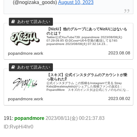
(@nogizaka_goods)
August 10, 2023
【NiziU】他のグループにあってNiziUにはないも
のとは？
Twitter公式YouTube739: popandmore 2023/08/08(火)
07:29:09.85 ID:DCvxsi+U0今空港の配信してる740:
popandmore 2023/08/08(火) 07:32:14.23...
2023.08.08
popandmore.work
【スキズ】公式インスタグラムのアカウントが乗
っ取られた⁉
公式インスタグラム この投稿をInstagramで見る Stray
Kids(@realstraykids)がシェアした投稿ファンの反応1：
PopandMore スキズのインスタは公式にリノのものになり
ました2：PopandMore 【喜報...
2023.08.02
popandmore.work
191:
popandmore
2023/08/11(金) 00:21:37.83
ID:RvpHi4hr0