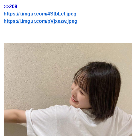
>>209
https://i.imgur.com/4StbLet.jpeg
https://i.imgur.com/pVjxezw.jpeg