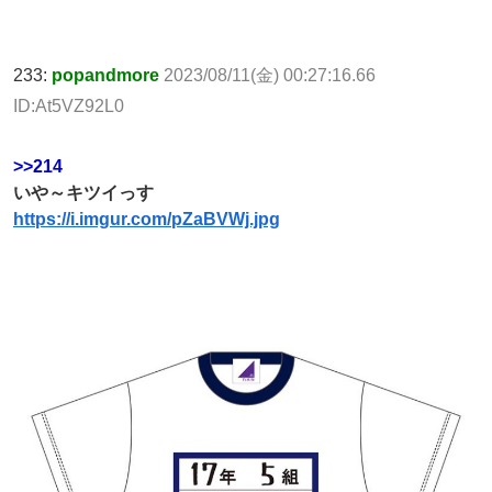
233:
popandmore
2023/08/11(金) 00:27:16.66
ID:At5VZ92L0
>>214
いや～キツイっす
https://i.imgur.com/pZaBVWj.jpg