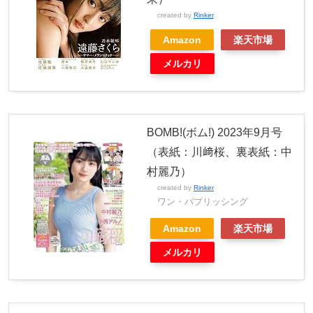
created by
Rinker
Amazon
楽天市場
メルカリ
BOMB!(ボム!) 2023年9月号
（表紙：川﨑桜、裏表紙：中
村麗乃）
created by
Rinker
ワン・パブリッシング
Amazon
楽天市場
メルカリ