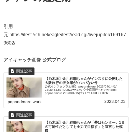
引用
元:https://itest.5ch.net/eagle/test/read.cgi/livejupiter/169167
9602/
アイキャッチ画像:公式ブログ
【乃木坂】金川紗耶ちゃんがインスタに公開した
大阪旅行の彼女感がハンパない件
公式インスタグラム882: popandmore 2023/04/14(金)
23:30:54.63 ID:2rZ3wXE+0 空中庭園行ったのか 885:
popandmore 2023/04/15(土) 17:14:00.97 ID:N...
2023.04.23
popandmore.work
【乃木坂】金川紗耶ちゃんが「夢はセンター。1％
の可能性だとしても全力で目指す」と宣言した模
様