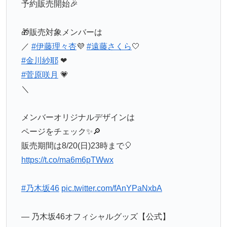
予約販売開始🎉
🎁販売対象メンバーは
／
#伊藤理々杏
💜
#遠藤さくら
🤍
#金川紗耶
❤
#菅原咲月
💗
＼
メンバーオリジナルデザインは
ページをチェック✨🔎
販売期間は8/20(日)23時まで🎈
https://t.co/ma6m6pTWwx
#乃木坂46
pic.twitter.com/fAnYPaNxbA
— 乃木坂46オフィシャルグッズ【公式】