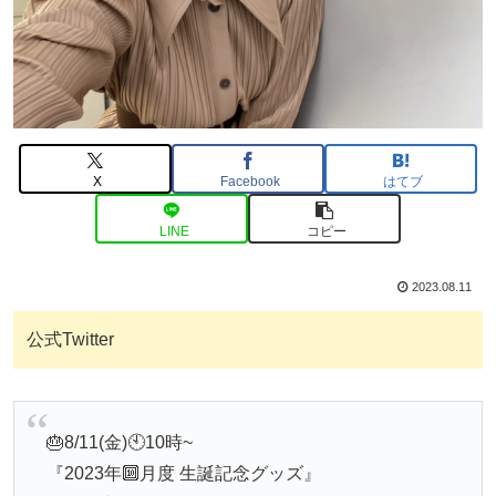
X
Facebook
はてブ
LINE
コピー
2023.08.11
公式Twitter
🎂8/11(金)🕙10時~
『2023年🔟月度 生誕記念グッズ』