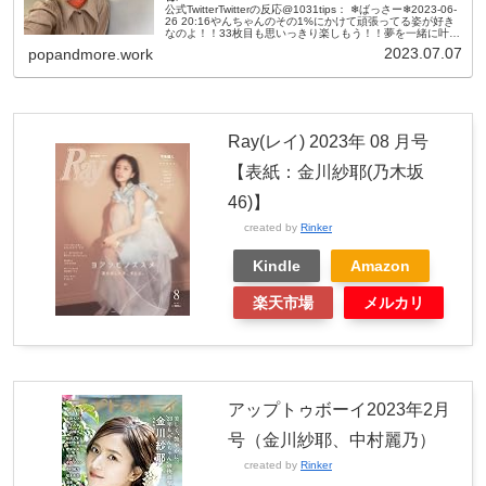
公式TwitterTwitterの反応@1031tips： ❄ばっさー❄2023-06-
26 20:16やんちゃんのその1%にかけて頑張ってる姿が好き
なのよ！！33枚目も思いっきり楽しもう！！夢を一緒に叶え
よう！！！#金川紗耶#sayata...
2023.07.07
popandmore.work
Ray(レイ) 2023年 08 月号
【表紙：金川紗耶(乃木坂
46)】
created by
Rinker
Kindle
Amazon
楽天市場
メルカリ
アップトゥボーイ2023年2月
号（金川紗耶、中村麗乃）
created by
Rinker