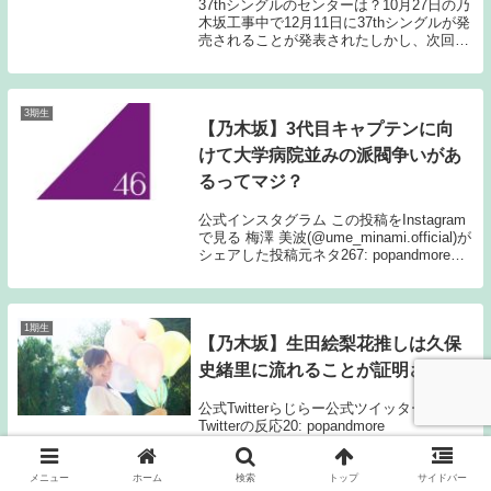
37thシングルのセンターは？10月27日の乃
木坂工事中で12月11日に37thシングルが発
売されることが発表されたしかし、次回に
選抜発表がされるという告知がなかったた
め様々な憶測を生んでいるその中で3期生1
番人気の与田祐希の卒業発表？それ...
3期生
【乃木坂】3代目キャプテンに向
けて大学病院並みの派閥争いがあ
るってマジ？
公式インスタグラム この投稿をInstagram
で見る 梅澤 美波(@ume_minami.official)が
シェアした投稿元ネタ267: popandmore
2023/01/22(日) 00:41:59.48
ID:yCSB5KlxM...
1期生
【乃木坂】生田絵梨花推しは久保
史緒里に流れることが証明される
公式Twitterらじらー公式ツイッターより
Twitterの反応20: popandmore
2022/04/10(日) 21:24:39.83 ID:srYhpo+sa
せーら、まゆ、しおりちゃんだった藤森の
趣味が分かりますな22: po...
メニュー
ホーム
検索
トップ
サイドバー