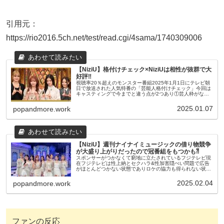
引用元：
https://rio2016.5ch.net/test/read.cgi/4sama/1740309006
【NiziU】格付けチェック×NiziUは相性が抜群で大
好評‼
視聴率20％超えのモンスター番組2025年1月1日にテレビ朝
日で放送された人気特番の「芸能人格付けチェック」今回は
キャスティングで今までと違う点が2つあり①芸人枠がない
②8年間アイドル枠を担当していた坂道シリーズに代わり
NiziUこの変更が...
2025.01.07
popandmore.work
【NiziU】週刊ナイナイミュージックの借り物競争
が大盛り上がりだったので冠番組をもつかも⁈
スポンサーがつかなくて窮地に立たされているフジテレビ現
在フジテレビは性上納とセクハラ&性加害隠ぺい問題で広告
がほとんどつかない状態でありロケの協力も得られない状態
になっている第三者委員会で問題を完全に取り除き株主総会
で院政を排除すればすべて...
2025.02.04
popandmore.work
ファンの反応