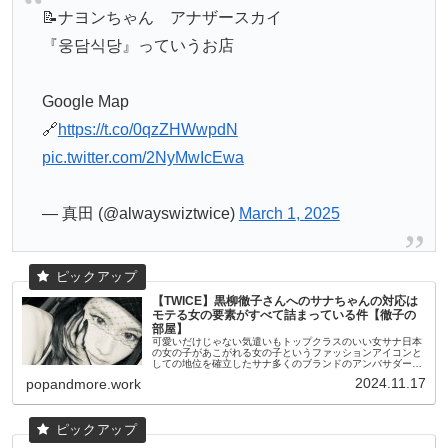
📝ナヨンちゃん アナザースカイ
『웅담식당』っていうお店
Google Map
🔗
https://t.co/0qzZHWwpdN
pic.twitter.com/2NyMwIcEwa
— 真田 (@alwayswiztwice)
March 1, 2025
【TWICE】黒柳徹子さんへのサナちゃんの対応は
モテる女の要素がすべて詰まっている件【徹子の
部屋】
可愛いだけじゃない気遣いもトップクラスのいい女サナ日本
の女の子があこがれる女の子というファッションアイコンと
しての地位を確立したサナ多くのブランドのアンバサダーを
務める彼女は美貌に注目されることが多いが徹子の部屋の楽
2024.11.17
popandmore.work
屋での黒柳徹子さんとの会...