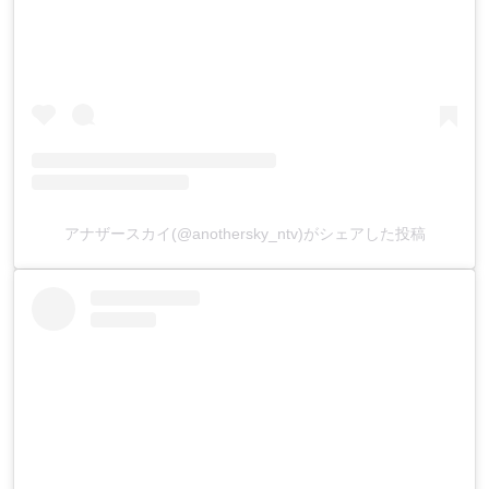
アナザースカイ(@anothersky_ntv)がシェアした投稿