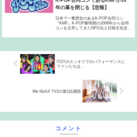
K-POP合同コンであるKMFが16
年の幕を閉じる【悲報】
日本で一番歴史のあるK-POP合同コン
『KMF』K-POP黎明期の2008年から合同
コンを主宰してきたNPO法人日韓文化交流
会が16年間開催してきたKMFの幕を閉じる
ことを発表したスターになる前の2PM、
SHINee、BTSなどが出演してき...
ITZYのスッキリでのパフォーマンスに
ファンたちは…
We NiziU! TV2の第1話感想
コメント