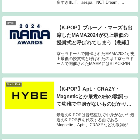
多すぎIILIT、aespa、NCT Dream、
ENHYPEN、JO1Stray Kids、TWS、
TREASURE、NiziU、NewJeans、Be:Fir...
HYBE
【K-POP】ブルーノ・マーズも出
席したMAMA2024が史上最低の
授賞式と呼ばれてしまう【悲報】
京セラドームで開催されたMAMA2024が史
上最低の授賞式と呼ばれたのは？京セラド
ームで開催されたMAMAにはBLACKPINK
のロゼが世界のポップスターであるブルー
ノ・マーズとフィーチャリングしたAPT.が
世界初披露されるという事で注目さ...
Black Pink
【K-POP】Apt.・CRAZY・
Magneticとか最近の曲の歌詞っ
て幼稚で中身がないものばかりだ
よな
最近のK-POPは音感重視で中身がない件最
近のK-POP界を代表する曲である
Magnetic、Apts、CRAZYなどの歌詞が中
身のない繰り返しだと批判する人が…中身
のない歌詞と言われていた例なぜ中身のな
い歌詞の曲ばかりに？そして悪影響とは...