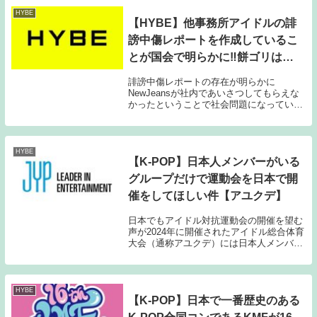
HYBE
【HYBE】他事務所アイドルの誹
謗中傷レポートを作成しているこ
とが国会で明らかに‼餅ゴリは縁
を切ったほうが…
誹謗中傷レポートの存在が明らかに
NewJeansが社内であいさつしてもらえな
かったということで社会問題になっている
社内いじめの件が現在国会で扱われている
HYBE傘下の会社ビリーフラボのキム・テ
ホ代表が国会に呼ばれた際にミン議員から
HYBEの...
HYBE
【K-POP】日本人メンバーがいる
グループだけで運動会を日本で開
催をしてほしい件【アユクデ】
日本でもアイドル対抗運動会の開催を望む
声が2024年に開催されたアイドル総合体育
大会（通称アユクデ）には日本人メンバー
だけのグループであるNiziUが初参加する
など大きな変化を遂げた大会となったが、
その大会を日本でも開催してほしいとの声
が日...
HYBE
【K-POP】日本で一番歴史のある