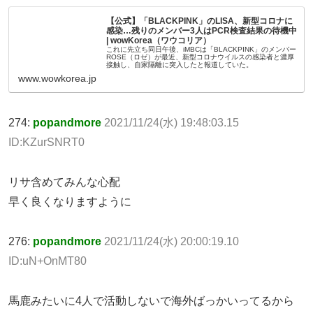
【公式】「BLACKPINK」のLISA、新型コロナに
感染…残りのメンバー3人はPCR検査結果の待機中
| wowKorea（ワウコリア）
これに先立ち同日午後、iMBCは「BLACKPINK」のメンバー
ROSE（ロゼ）が最近、新型コロナウイルスの感染者と濃厚
接触し、自家隔離に突入したと報道していた。
www.wowkorea.jp
274:
popandmore
2021/11/24(水) 19:48:03.15
ID:KZurSNRT0
リサ含めてみんな心配
早く良くなりますように
276:
popandmore
2021/11/24(水) 20:00:19.10
ID:uN+OnMT80
馬鹿みたいに4人で活動しないで海外ばっかいってるから