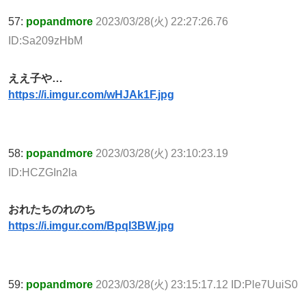
57:
popandmore
2023/03/28(火) 22:27:26.76
ID:Sa209zHbM
ええ子や…
https://i.imgur.com/wHJAk1F.jpg
58:
popandmore
2023/03/28(火) 23:10:23.19
ID:HCZGIn2la
おれたちのれのち
https://i.imgur.com/BpqI3BW.jpg
59:
popandmore
2023/03/28(火) 23:15:17.12 ID:Ple7UuiS0