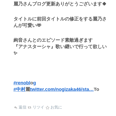
麗乃さんブログ更新ありがとうございます🍀
タイトルに前回タイトルの修正をする麗乃さ
んが可愛い🫶
絢音さんとのエピソード素敵過ぎます
『アナスターシャ』歌い継いで行って欲しい
✨
#renobl
o
g
#中村
麗
twitter.com/nogizaka46/sta…
To
返信
リツイ
お気に