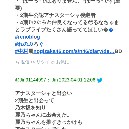
・”ぼーっ”ではありません、”ぽーっ”です(重
要)
・2期生公認アナスターシャ後継者
・4期ﾁｬﾝたちと仲良くなってる🥹るなちゃま
とラブライブたくさん語っててほしい�
�
#renobl
o
g
#れのぶ
ろ
ぐ
#中村
麗
nogizaka46.com/s/n46/diary/de…
BD
返信
リツイ
お気に
@Jin91144997： Jin
2023-04-01 12:06
アナスターシャと出会い
2期生と出会って
乃木坂を知り
麗乃ちゃんに出会えた。
麗乃ちゃんを推すきっかけも