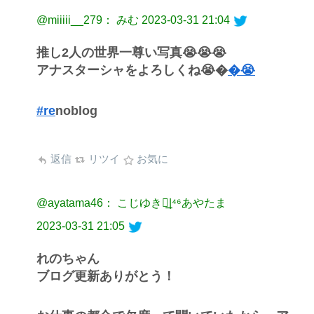
@miiiii__279： みむ
2023-03-31 21:04
推し2人の世界一尊い写真😭😭😭
アナスターシャをよろしくね😭�
�😭
#re
noblog
返信
リツイ
お気に
@ayatama46： こじゆき◢͟|⁴⁶あやたま
2023-03-31 21:05
れのちゃん
ブログ更新ありがとう！