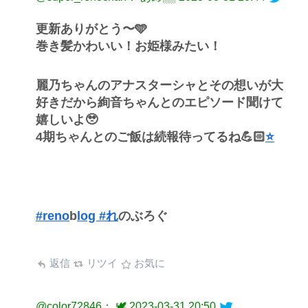
更新ありがとう〜🩵
巻き髪かわいい！お姫様みたい！
麗乃ちゃんのアナスターシャとその想いが大
好きだから絢音ちゃんとのエピソード聞けて
嬉しいよ🥹
4期ちゃんとのご飯は続報待ってるね💪🏻
⭐️
#reno
b
log #れ
のぶろぐ
返信
リツイ
お気に
@color72846： 🕊
2023-03-31 20:50