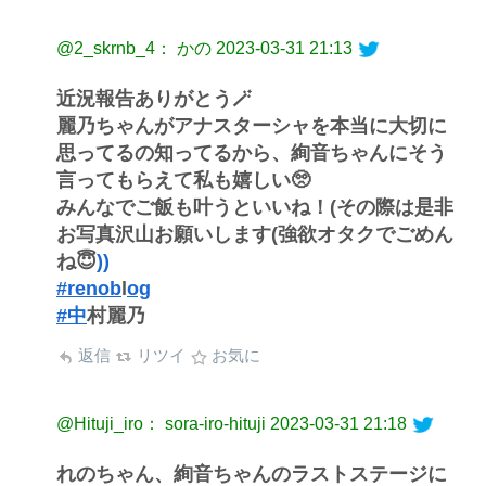
@2_skrnb_4： かの
2023-03-31 21:13
近況報告ありがとう🪄︎︎
麗乃ちゃんがアナスターシャを本当に大切に
思ってるの知ってるから、絢音ちゃんにそう
言ってもらえて私も嬉しい🥺
みんなでご飯も叶うといいね！(その際は是非
お写真沢山お願いします(強欲オタクでごめん
ね😇
))
#renob
l
og
#中
村麗乃
返信
リツイ
お気に
@Hituji_iro： sora-iro-hituji
2023-03-31 21:18
れのちゃん、絢音ちゃんのラストステージに