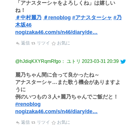
「アナスターシャをよろしくね」は嬉しい
ね！
＃中村麗乃
＃renoblog
#アナスターシャ
#乃
木坂46
nogizaka46.com/s/n46/diary/de…
返信
リツイ
お気に
@hJdiqKXYRqmRfgo： ユトリ
2023-03-31 20:39
麗乃ちゃん間に合って良かったね～
アナスターシャ…また歌う機会がありますよ
うに
例のいつもの３人+麗乃ちゃんでご飯だと！
#renoblog
nogizaka46.com/s/n46/diary/de…
返信
リツイ
お気に