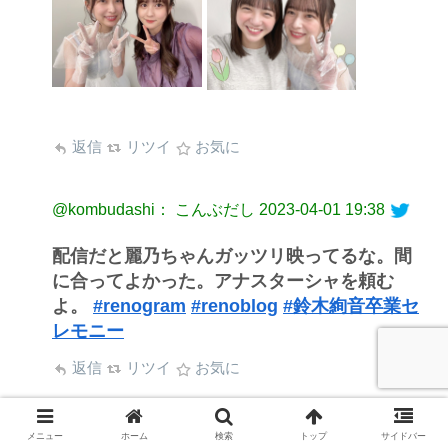
返信
リツイ
お気に
@kombudashi： こんぶだし
2023-04-01 19:38
配信だと麗乃ちゃんガッツリ映ってるな。間
に合ってよかった。アナスターシャを頼む
よ。
#renogram
#renoblog
#鈴木絢音卒業セ
レモニー
返信
リツイ
お気に
@tweet_oyajisan_： ついーとおじさん
メニュー
ホーム
検索
トップ
サイドバー