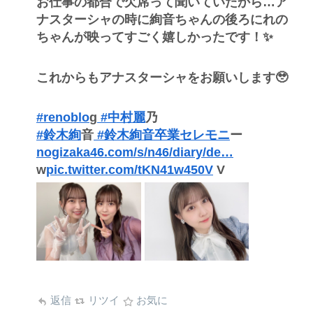
お仕事の都合で欠席って聞いていたから…ア
ナスターシャの時に絢音ちゃんの後ろにれの
ちゃんが映ってすごく嬉しかったです！✨
これからもアナスターシャをお願いします🥹
#renoblo
g
#中村麗
乃
#鈴木絢
音
#鈴木絢音卒業セレモニ
ー
nogizaka46.com/s/n46/diary/de…
w
pic.twitter.com/tKN41w450V
V
返信
リツイ
お気に