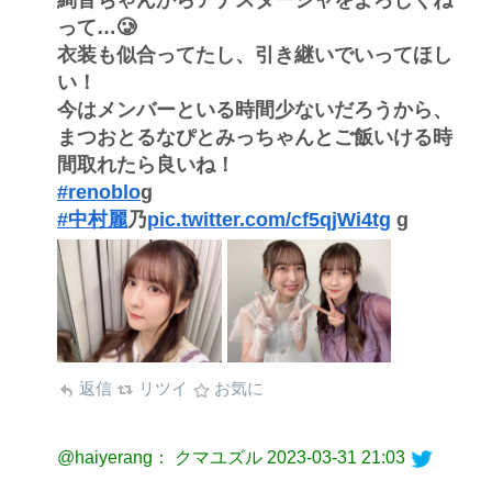
絢音ちゃんからアナスターシャをよろしくね
って…🥲
衣装も似合ってたし、引き継いでいってほし
い！
今はメンバーといる時間少ないだろうから、
まつおとるなぴとみっちゃんとご飯いける時
間取れたら良いね！
#renoblo
g
#中村麗
乃
pic.twitter.com/cf5qjWi4tg
g
返信
リツイ
お気に
@haiyerang： クマユズル
2023-03-31 21:03