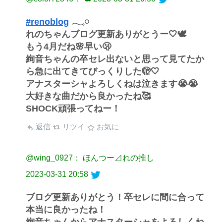
#renoblog
𓂃𓈒𓏸
れのちゃんブログ更新ありがとうー🤍🕊
もう4月だね🌸早い🫢
絢音ちゃんの卒セレ出ないと思って見てたか
ら急に出てきてびっくりした🫣🤍
アナスターシャよろしくねは泣きます😭😭
大好きな曲だから良かったね🥰
SHOCK頑張ってねー！
返信
リツイ
お気に
@wing_0927： ほんつー⊿れの推し
2023-03-31 20:58
ブログ更新ありがとう！卒セレに間に合って
本当に良かったね！