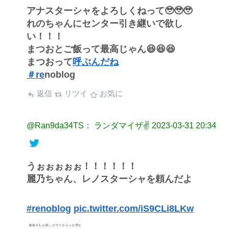
アナスターシャをよろしくねって🥹🥹🥹
れのちゃんにセンター引き継いで欲し
い！！！
まつおとご飯って最高じゃん😆😆😆
まつおって
呼ぶんだね
＃re
noblog
返信
リツイ
お気に
@Ran9da34TS： ランダマイザ✌️
2023-03-31 20:34
うぉぉぉぉぉ！！！！！！
麗乃ちゃん、レノスターシャを頼んだよ
#renoblog
pic.twitter.com/iS9CLi8LKw