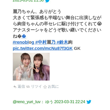
2023-03-31 21:50
麗乃ちゃん、ありがとう
大きくて緊張感も半端ない舞台に出演しなが
ら絢音ちゃんの卒セレに駆け付けてくれて😭
アナスターシャをどうぞ歌い継いでください
ね�
�
#renobl
o
g #中村
麗
乃 #鈴木
絢
pic.twitter.com/mcNu87f3GK
GK
返信
リツイ
お気に
@reno_yuri_luv： ゆう
2023-03-31 22:24