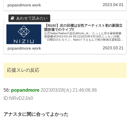
2023.04.01
popandmore.work
【NiziU】次の目標は女性アーティスト初の新国立
競技場でのライブ‼
公式TwitterTwitterの反応@hofu_tk： たっくん😊☺️😀😃😄😁
😆😅😂🤣2023-03-19 08:222023年3月19日ニッカン18面
「日曜日のヒロイン」NiziUドラえもんで初の映画主題歌🎞🎟
🎬🎦夢をかなえ未来に進化新...
2023.03.21
popandmore.work
応援スレの反応
56:
popandmore
2023/03/28(火) 21:46:06.96
ID:NRvD2J/x0
アナスタに間に合ってよかった