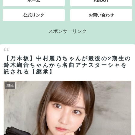
ホーム
ABOUT
公式リンク
お問い合わせ
スポンサーリンク
【乃木坂】中村麗乃ちゃんが最後の2期生の
鈴木絢音ちゃんから名曲アナスターシャを
託される【継承】
2期生