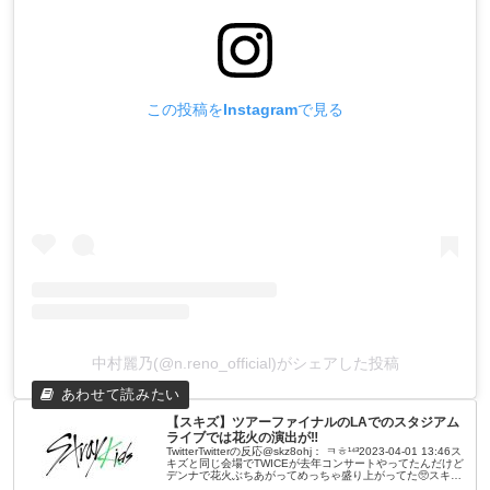
この投稿をInstagramで見る
中村麗乃(@n.reno_official)がシェアした投稿
【スキズ】ツアーファイナルのLAでのスタジアム
ライブでは花火の演出が‼
TwitterTwitterの反応@skz8ohj： ㅋㅎ¹⁴³2023-04-01 13:46ス
キズと同じ会場でTWICEが去年コンサートやってたんだけど
デンナで花火ぶちあがってめっちゃ盛り上がってた🥺スキズ
もやるかなー！ 返信 リツイ ...