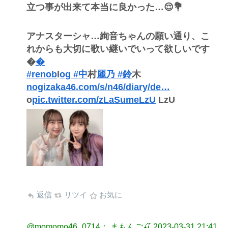
立つ事が出来て本当に良かった…😌💐
アナスターシャ…絢音ちゃんの願い通り、こ
れからも大切に歌い継いでいって欲しいです
�
�️
#renob
l
og #中
村
麗乃 #鈴
木
nogizaka46.com/s/n46/diary/de…
o
pic.twitter.com/zLaSumeLzU
LzU
返信
リツイ
お気に
@momomo46_0714： まもんご🍒
2023-03-31 21:41