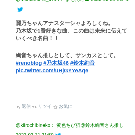
麗乃ちゃんアナスターシャよろしくね。
乃木坂で1番好きな曲、この曲は未来に伝えて
いくべき名曲！！
絢音ちゃん推しとして、サンカスとして。
#renoblog
#乃木坂46
#鈴木絢音
pic.twitter.com/uHjGYYeAqe
返信
リツイ
お気に
@kiirochibineko： 黄色ちび猫@鈴木絢音さん推し