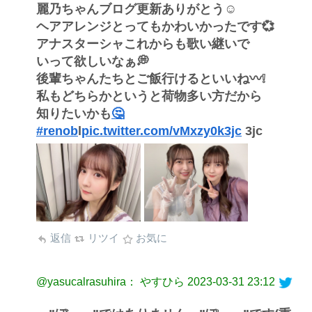
麗乃ちゃんブログ更新ありがとう☺︎︎︎︎
ヘアアレンジとってもかわいかったです︎💞
アナスターシャこれからも歌い継いで
いって欲しいなぁ💭
後輩ちゃんたちとご飯行けるといいね〰️❕
私もどちらかというと荷物多い方だから
知りたいかも
🤔
#renob
l
pic.twitter.com/vMxzy0k3jc
3jc
返信
リツイ
お気に
@yasucalrasuhira： やすひら
2023-03-31 23:12