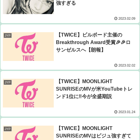
強すぎる
2023.02.09
【TWICE】ビルボード主催の
JYP
Breakthrough Award受賞🎉🎉ロ
サンゼルスへ【朗報】
2023.02.02
【TWICE】MOONLIGHT
JYP
SUNRISEのMVが米YouTubeトレ
ンド1位に‼今が全盛期説
2023.01.24
【TWICE】MOONLIGHT
JYP
SUNRISEのMVはビジュ強すぎて