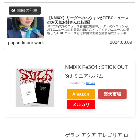
【NMIXX】リーダーのヘウォンがJTBCニュース
のお天気お姉さんに転職⁈
JTBCの夕方のニュース番組に出演‼リーダーのヘウォンが
JTBCニュースのお天気お姉さんとして夕方のニュースに登
場したJTBCニュースとは韓国の主要な総合編成チャンネル
であるJTBC（Joongang Tongyang Broadcasti...
2024.08.09
popandmore.work
NMIXX Fe3O4 : STICK OUT
3rd ミニアルバム
created by
Rinker
Amazon
楽天市場
メルカリ
ゲラン アクア アレゴリア ロ