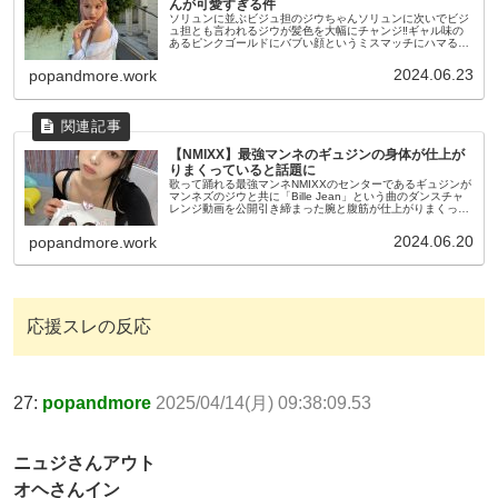
んが可愛すぎる件
ソリュンに並ぶビジュ担のジウちゃんソリュンに次いでビジ
ュ担とも言われるジウが髪色を大幅にチャンジ‼ギャル味の
あるピンクゴールドにバブい顔というミスマッチにハマるフ
ァンが多数で大好評な模様公式Twitter公式インスタグラム こ
の投稿をIns...
2024.06.23
popandmore.work
【NMIXX】最強マンネのギュジンの身体が仕上が
りまくっていると話題に
歌って踊れる最強マンネNMIXXのセンターであるギュジンが
マンネズのジウと共に「Bille Jean」という曲のダンスチャ
レンジ動画を公開引き締まった腕と腹筋が仕上がりまくって
いるのが話題になり同じような身体を目指したいファンも多
い模様Bi...
2024.06.20
popandmore.work
応援スレの反応
27:
popandmore
2025/04/14(月) 09:38:09.53
ニュジさんアウト
オヘさんイン