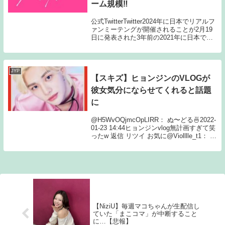
ーム規模‼
公式TwitterTwitter2024年に日本でリアルフ
ァンミーテングが開催されることが2月19
日に発表された3年前の2021年に日本で行
われたファンミーテングはオンラインでの
開催で今年はすでに韓国での開催が発表さ
れていたが韓国とは異なる...
JYP
【スキズ】ヒョンジンのVLOGが
彼女気分にならせてくれると話題
に
@H5WvOQjmcOpLIRR： ぬ〜どる🍜2022-
01-23 14:44ヒョンジンvlog無計画すぎて笑
ったw 返信 リツイ お気に@Violllle_t1： ﾑﾗ
ｻｷ2022-01-22 12:56ヒョンジンがパパと料
理してるVlo...
【NiziU】毎週マコちゃんが生配信し
ていた「まこコマ」が中断すること
に…【悲報】