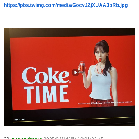
https://pbs.twimg.com/media/GocvJZjXUAA3bRb.jpg