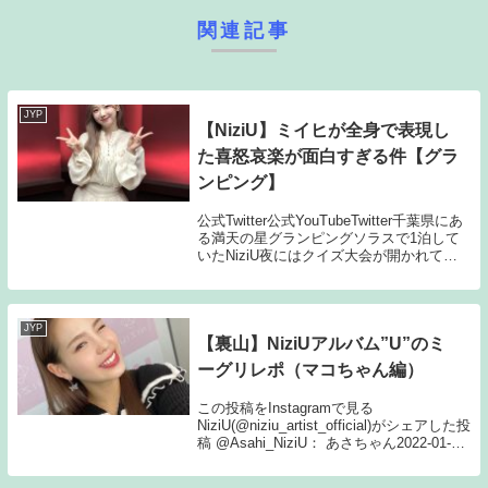
関連記事
JYP
【NiziU】ミイヒが全身で表現し
た喜怒哀楽が面白すぎる件【グラ
ンピング】
公式Twitter公式YouTubeTwitter千葉県にあ
る満天の星グランピングソラスで1泊して
いたNiziU夜にはクイズ大会が開かれてク
イズに間違えたミイヒの反応が沼だと話題
にファンの反応1：PopandMore クイズ系
のミイヒ、いっ...
JYP
【裏山】NiziUアルバム”U”のミ
ーグリレポ（マコちゃん編）
この投稿をInstagramで見る
NiziU(@niziu_artist_official)がシェアした投
稿 @Asahi_NiziU： あさちゃん2022-01-09
21:18NiziU ミーグリ D賞 マコ一つ一つの
言葉が最高でした...