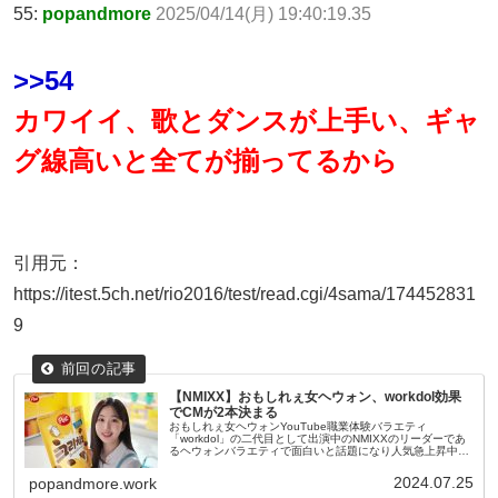
55:
popandmore
2025/04/14(月) 19:40:19.35
>>54
カワイイ、歌とダンスが上手い、ギャ
グ線高いと全てが揃ってるから
引用元：
https://itest.5ch.net/rio2016/test/read.cgi/4sama/174452831
9
【NMIXX】おもしれぇ女ヘウォン、workdol効果
でCMが2本決まる
おもしれぇ女ヘウォンYouTube職業体験バラエティ
「workdol」の二代目として出演中のNMIXXのリーダーであ
るヘウォンバラエティで面白いと話題になり人気急上昇中今
までメンバーの個人売りをしてこなかったJYPだがデビュー
に失敗したため...
2024.07.25
popandmore.work