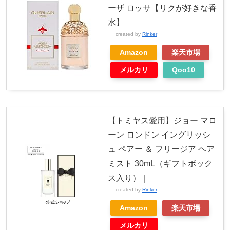
ーザ ロッサ【リクが好きな香
水】
created by
Rinker
Amazon
楽天市場
メルカリ
Qoo10
【トミヤス愛用】ジョー マロ
ーン ロンドン イングリッシ
ュ ペアー ＆ フリージア ヘア
ミスト 30mL（ギフトボック
ス入り）｜
created by
Rinker
Amazon
楽天市場
メルカリ