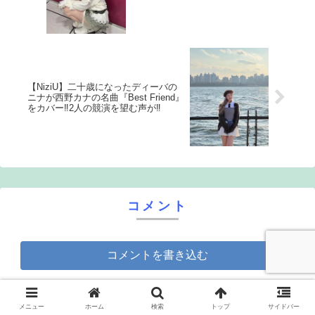
【NiziU】二十歳になったディーバの
ニナが西野カナの名曲『Best Friend』
をカバー‼2人の競演を望む声が‼
コメント
コメントを書き込む
メニュー
ホーム
検索
トップ
サイドバー