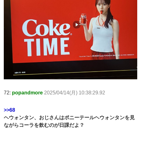
72:
popandmore
2025/04/14(月) 10:38:29.92
>>68
ヘウォンタン、おじさんはポニーテールヘウォンタンを見
ながらコーラを飲むのが日課だよ？