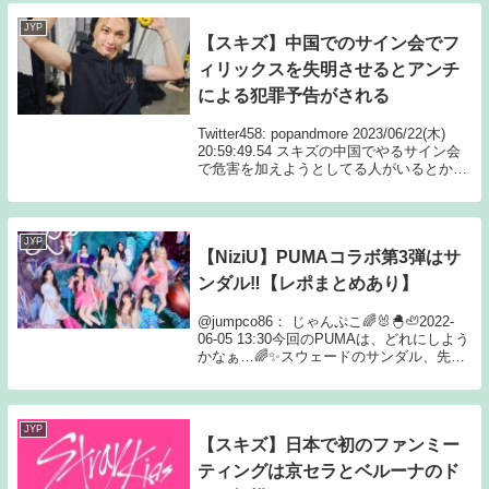
JYP
【スキズ】中国でのサイン会でフ
ィリックスを失明させるとアンチ
による犯罪予告がされる
Twitter458: popandmore 2023/06/22(木)
20:59:49.54 スキズの中国でやるサイン会
で危害を加えようとしてる人がいるとかで
ファンが中止にしてってやってるね459:
popandmore 2023/06...
JYP
【NiziU】PUMAコラボ第3弾はサ
ンダル‼【レポまとめあり】
@jumpco86： じゃんぷこ🌈🐰🐣🦥2022-
06-05 13:30今回のPUMAは、どれにしよう
かなぁ…🌈✨スウェードのサンダル、先週
は黄色もあったハズなんだけど💦🥺あと、
NiziUちゃんとコラボの表示も今見るとな
くなってるけど…？🤔...
JYP
【スキズ】日本で初のファンミー
ティングは京セラとベルーナのド