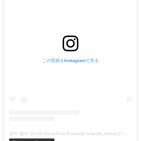
この投稿をInstagramで見る
코카-콜라 코리아 Coca-Cola Korea(@cocacola_korea)がシェアした投稿