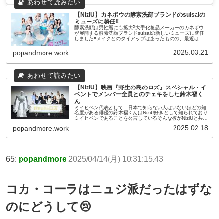
【NiziU】カネボウの酵素洗顔ブランドのsuisaiの
ミューズに就任‼
酵素洗顔は男性層にも拡大⁈大手化粧品メーカーのカネボウ
が展開する酵素洗顔ブランドsuisaiの新しいミューズに就任
しました‼メイクとのタイアップはあったものの、最近はウ
ェブCMが多かったため、久しぶりのテレビCMにファンたち
も喜んでいるよう...
2025.03.21
popandmore.work
【NiziU】映画『野生の島のロズ』スペシャル・イ
ベントでメンバー全員とのチェキをした鈴木福く
ん
ミイヒペン代表として…日本で知らない人はいないほどの知
名度がある俳優の鈴木福くんはNiziU好きとして知られており
ミイヒペンであることを公言しているそんな彼がNiziUと共に
イベントに出演した結果メンバー全員とのオフィシャルチェ
2025.02.18
popandmore.work
キまで撮れて...
65:
popandmore
2025/04/14(月) 10:31:15.43
コカ・コーラはニュジ派だったはずな
のにどうして😢