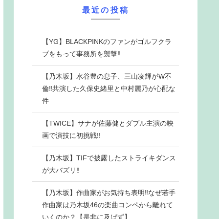
最近の投稿
【YG】BLACKPINKのファンがゴルフクラ
ブをもって事務所を襲撃‼
【乃木坂】水谷豊の息子、三山凌輝がW不
倫‼共演した久保史緒里と中村麗乃が心配な
件
【TWICE】サナが佐藤健とダブル主演の映
画で演技に初挑戦‼
【乃木坂】TIFで披露したストライキダンス
が大バズリ‼
【乃木坂】作曲家がお気持ち表明‼なぜ若手
作曲家は乃木坂46の楽曲コンペから離れて
いくのか？【是非に及ばず】