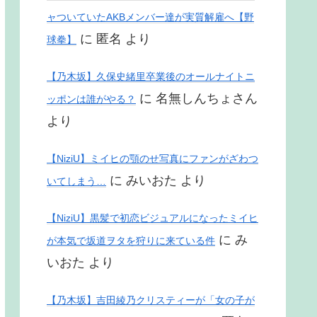
ャついていたAKBメンバー達が実質解雇へ【野
に
匿名
より
球拳】
【乃木坂】久保史緒里卒業後のオールナイトニ
に
名無しんちょさん
ッポンは誰がやる？
より
【NiziU】ミイヒの顎のせ写真にファンがざわつ
に
みいおた
より
いてしまう…
【NiziU】黒髪で初恋ビジュアルになったミイヒ
に
み
が本気で坂道ヲタを狩りに来ている件
いおた
より
【乃木坂】吉田綾乃クリスティーが「女の子が