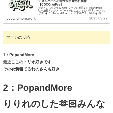
てメンバーへの母性が目覚めた模様
【COCOnutFes】
公式インスタグラムTwitterファンの反応1：PopandMore
弘中綾香アナがメンバーを娘にしたいらしい業界人のファン
が多いね2：PopandMore ＞＞1弘中アナ、NiziUを娘にす
るにはまだご自身が若いよね😂一番若いNiziUマ...
2023.09.22
popandmore.work
ファンの反応
1：PopandMore
最近ここのトリオ好きです
その衣装着てるれのさんも好き
2：PopandMore
りりれのした🫶🏻みんな