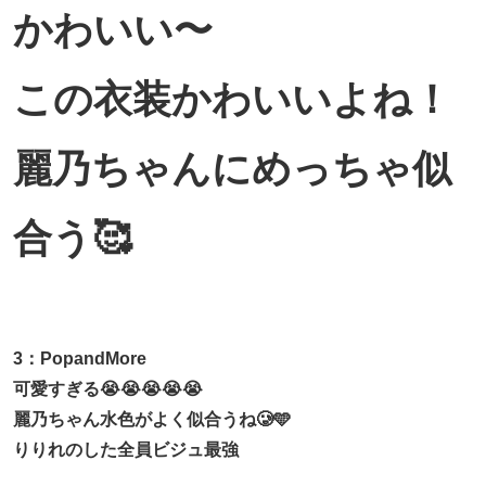
かわいい〜
この衣装かわいいよね！
麗乃ちゃんにめっちゃ似
合う🥰
3：PopandMore
可愛すぎる😭😭😭😭😭
麗乃ちゃん水色がよく似合うね🥲🩵
りりれのした全員ビジュ最強