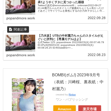
承‼ようやくヲタに見つかった模様
Twitterの反応@renonakamura46： unknown2022-09-27
21:44麗乃ちゃんのタイトハグ披露めちゃくちゃ良かったけ
どあそこでサイリウムを黄色にするのが乃木ヲタらしい今目
の前にいるメンバーではなく過去のメンバ...
2022.09.28
popandmore.work
【乃木坂】UTBの中村麗乃ちゃんのスタイルがえ
ぐいと評判に【専属モデルはよ】
公式Twitter 125: popandmore 2022/08/23(火) 00:07:46.79
ID:2Py3Q5820133: popandmore 2022/08/23(火)
00:08:26.25 ID:f0GwisBSr>>...
2022.08.23
popandmore.work
BOMB!(ボム!) 2023年9月号
（表紙：川﨑桜、裏表紙：中
村麗乃）
created by
Rinker
ワン・パブリッシング
Amazon
楽天市場