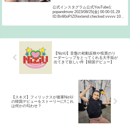
公式インスタグラム公式YouTube1:
popandmore 2023/08/25(金) 00:00:01.29
ID:Bn90oPIZ0!extend:checked:vvvvv:1000
:512サンキューせーらフォーエバーせーら
VIP...
【NiziU】音盤の初動反映や投票のリ
ーダーシップをとってくれる大手垢が
出てきて欲しい件【韓国デビュー】
【スキズ】フィリックスが後輩NiziU
の韓国デビューをストーリーに‼これ
は何かの匂わせ？