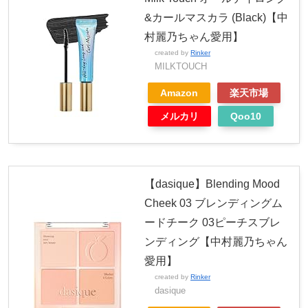
&カールマスカラ (Black)【中
村麗乃ちゃん愛用】
created by
Rinker
MILKTOUCH
Amazon
楽天市場
メルカリ
Qoo10
【dasique】Blending Mood
Cheek 03 ブレンディングム
ードチーク 03ピーチスブレ
ンディング【中村麗乃ちゃん
愛用】
created by
Rinker
dasique