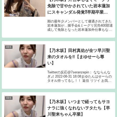
免除で甘やかされていた岩本蓮加
にスキャンダル発覚⁈早期卒業や
アンダー幽閉を望む声が
期の最年少メンバーとして優遇されてきた
岩本蓮加が…握手会&ミーグリ完売400部達
成して免除となった岩本蓮加外仕事もなく
セミFire状態となっていたが彼氏との熱愛
画像のようなものが流出免除後はファンへ
のコミュニケーションアプリの送信数が激
減一...
4期生
【乃木坂】田村真佑が全ツ早川聖
来のタオルを‼【まゆせーら尊
い】
Twitterの反応@7seranzepin： なならんな
ぎ⊿ 2022-08-31 18:08まゆたんはせーらの
タオル持ってるし！！ 返信 リツイ お気に
@3lWNTL4aW4LFavp： ゆうちゃー◢ オ
タ垢 2022-08-31 18...
4期生
【乃木坂】いつまで経ってもサヨ
ナラに強くなれないヲタたち【早
川聖来ちゃん卒業】