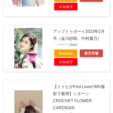
メルカリ
アップトゥボーイ2023年2月
号（金川紗耶、中村麗乃）
created by
Rinker
Amazon
楽天市場
メルカリ
【ミイヒがFirst LoveのMV撮
影で着用】シヌーン
CROCHET FLOWER
CARDIGAN