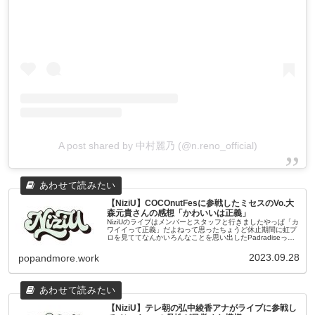
A post shared by 中村麗乃 (@n.reno_official)
【NiziU】COCOnutFesに参戦したミセスのVo.大
森元貴さんの感想「かわいいは正義」
NiziUのライブはメンバーとスタッフと行きましたやっぱ「カ
ワイイって正義」だよねって思ったちょうど休止期間に虹プ
ロを見ててなんかいろんなことを思い出したPadradiseって
曲が好きですね公式インスタグラム この投稿をInstagram
で...
2023.09.28
popandmore.work
【NiziU】テレ朝の弘中綾香アナがライブに参戦し