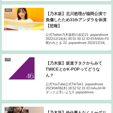
ん...
4期生
【乃木坂】北川悠理が福岡公演で
負傷したため31thアンダラを休演
【悲報】
公式Twitter乃木坂部の反応21: popandmore
2022/12/14(水) 00:01:50.12 ID:6YANS6+F0
呪われとる 22: popandmore 2022/12/14(水)
00:01:53.89 ID:...
JYP
【乃木坂】坂道ヲタクからみて
TWICEとかK-POPってどうな
ん？
公式YouTube公式TikTok1: popandmore
2023/04/06(木) 18:52:52.15 ID:/oAuJil+M
ダンス上手いよな3: popandmore
2023/04/06(木) 18:56:55.69 ID...
3期生
【乃木坂】外仕事もなくミーグリ