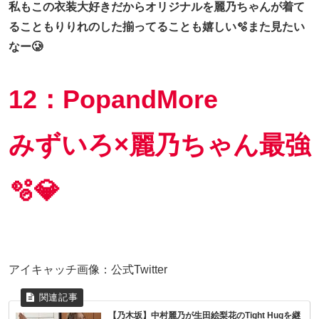
私もこの衣装大好きだからオリジナルを麗乃ちゃんが着て
ることもりりれのした揃ってることも嬉しい🫧また見たい
なー🥲
12：PopandMore
みずいろ×麗乃ちゃん最強
🫧💎
アイキャッチ画像：公式Twitter
【乃木坂】中村麗乃が生田絵梨花のTight Hugを継