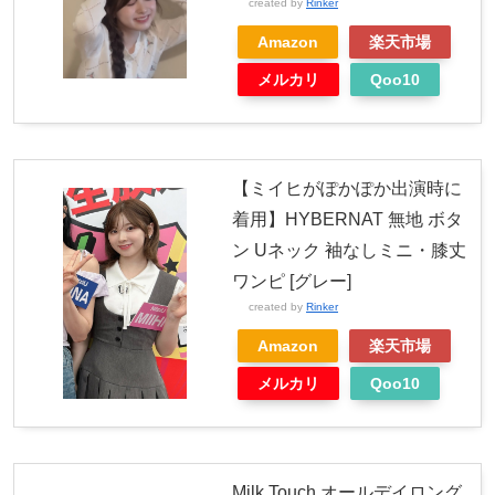
created by
Rinker
Amazon
楽天市場
メルカリ
Qoo10
【ミイヒがぽかぽか出演時に
着用】HYBERNAT 無地 ボタ
ン Uネック 袖なしミニ・膝丈
ワンピ [グレー]
created by
Rinker
Amazon
楽天市場
メルカリ
Qoo10
Milk Touch オールデイロング