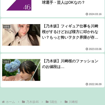
球選手・芸人はOKなの？
2024.03.16
【乃木坂】フィギュア仕事を川﨑
5期生
桜がするけどおば様方に叩かれな
い？もっと怖いヲタク界隈が存在
する？
2023.03.06
【乃木坂】川﨑桜のファッション
5期生
のお値段は…
2022.06.09
ホーム
乃木坂46
5期生
川﨑桜