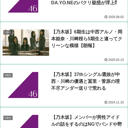
DA.YO.NEのパクリ疑惑が浮上⁉
2025.08.02
【乃木坂】6期生は中西アルノ・岡
5期生
本姫奈・川﨑桜ら5期生と違ってク
リーンな模様【朗報】
2025.02.13
【乃木坂】37thシングル選抜が中
5期生
西・川﨑の優遇と冨里・菅原の理
不尽アンダー送りで荒れる
2024.11.10
【乃木坂】メンバーが男性アイド
5期生
ルの話をするのはNGでバンドや野