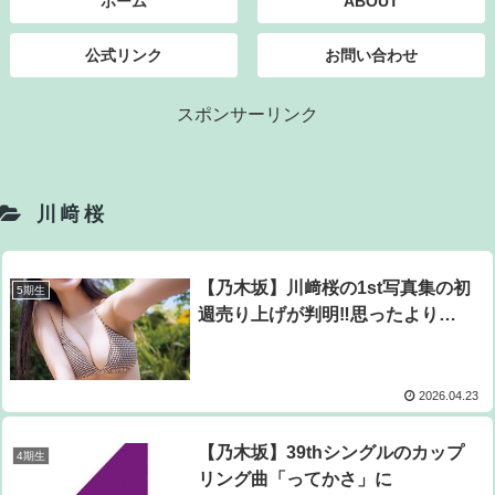
ホーム
ABOUT
公式リンク
お問い合わせ
スポンサーリンク
川﨑桜
【乃木坂】川﨑桜の1st写真集の初
5期生
週売り上げが判明‼思ったより…
2026.04.23
【乃木坂】39thシングルのカップ
4期生
リング曲「ってかさ」に