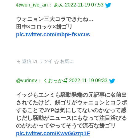
@won_ive_an： あん
2022-11-19 07:53
ウォニョン三大コラできたね…
田中×コロッケ×餅ゴリ
pic.twitter.com/mbpEfKvc0s
返信
リツイ
お気に
@vurinnv： くおっか🍒
2022-11-19 09:33
イッジもエンミも騒動発端の元記事に名前出
されてたけど、餅ゴリがウォニョンとコラボ
することでJYPは気にしてないのかなって感
じだし騒動がニュースにもなって注目浴びる
のがわかってやってそうで流石な餅ゴリ
pic.twitter.com/KwvG6zrp1F