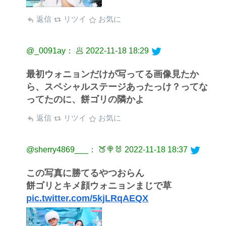
返信
リツイ
お気に
@_0091ay： 🥟
2022-11-18 18:29
最初ウォニョンだけが写ってる画像見たか
ら、スペシャルステージあったっけ？ってな
ってたのに、餅ゴリの隣かよ
返信
リツイ
お気に
@sherry4869___： 🍑🍭🐰
2022-11-18 18:37
この写真に勝てるやつおらん
餅ゴリとキメ顔ウォニョンまじで草
pic.twitter.com/5kjLRqAEQX