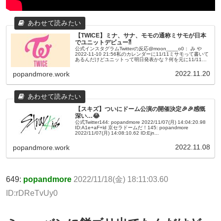
【TWICE】ミナ、サナ、モモの通称ミサモが日本
でユニットデビュー⁈
公式インスタグラムTwitterの反応@moon____o0： み や
2022-11-10 21:56私のカレンダーに11/11ミサモって書いて
あるんだけどユニットって明日発表かな？何を元に11/11に
ミサモって書いたのか分かんない笑 返信...
2022.11.20
popandmore.work
【スキズ】ついにドーム公演の開催決定🎉🎉感慨
深い…😂
公式Twitter144: popandmore 2022/11/07(月) 14:04:20.98
ID:A1e+aF+ld 京セラドームだ！145: popandmore
2022/11/07(月) 14:08:10.62 ID:Ejn...
2022.11.08
popandmore.work
649:
popandmore
2022/11/18(金) 18:11:03.60
ID:rDReTvUy0