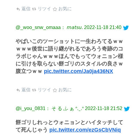
返信
リツイ
お気に
@_woo_snw_omaaa： 𝘮𝘢𝘵𝘴𝘶.
2022-11-18 21:40
やばいこのツーショットに一生わろてるｗｗ
ｗｗｗ後世に語り継がれるであろう奇跡のコ
ラボじゃんｗｗｗほんでもってウォニョン様
に引けを取らない餅ゴリのスタイルの良さｗ
腹立つｗｗ
pic.twitter.com/Ja0ja436NX
返信
リツイ
お気に
@i_you_0831： そ る ふ ぁ ᐢ. ̫ .ᐢ
2022-11-18 21:52
餅ゴリしれっとウォニョンとハイタッチして
て死んじゃう
pic.twitter.com/ezGsCbVNiq