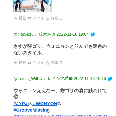
返信
リツイ
お気に
@NtpSuzu： 鈴木林道
2022-11-18 19:04
さすが餅ゴリ、ウォニョンと並んでも遜色の
ないスタイル。
返信
リツイ
お気に
@Leicia_WithU： レイシア🌈🐿
2022-11-18 19:13
ウォニョンええなー、餅ゴリの肩に触れれて
🤭
#JYPar
k
#WONYON
G
#GrooveMissin
g