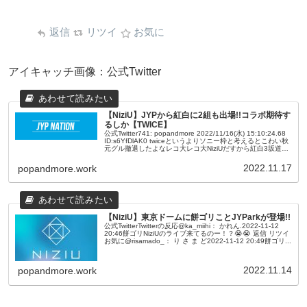
返信
リツイ
お気に
アイキャッチ画像：公式Twitter
【NiziU】JYPから紅白に2組も出場!!コラボ期待す
るしか【TWICE】
公式Twitter741: popandmore 2022/11/16(水) 15:10:24.68
ID:s6YfDlAK0 twiceというよりソニー枠と考えるとこわい秋
元グル撤退したよなレコ大レコ大NiziUだすから紅白3坂道と
かない...
2022.11.17
popandmore.work
【NiziU】東京ドームに餅ゴリことJYParkが登場!!
公式TwitterTwitterの反応@ka_miihi： かれん.2022-11-12
20:46餅ゴリNiziUのライブ来てるのー！？😭😭 返信 リツイ
お気に@risamado_： り さ ま ど2022-11-12 20:49餅ゴリ...
2022.11.14
popandmore.work