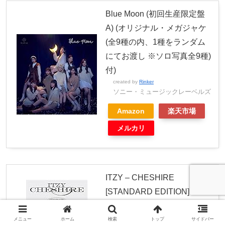
Blue Moon (初回生産限定盤
A) (オリジナル・メガジャケ
(全9種の内、1種をランダム
にてお渡し ※ソロ写真全9種)
付)
created by
Rinker
ソニー・ミュージックレーベルズ
Amazon
楽天市場
メルカリ
ITZY – CHESHIRE
[STANDARD EDITION]
created by
Rinker
メニュー
ホーム
検索
トップ
サイドバー
Amazon
楽天市場