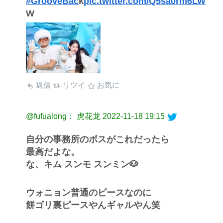
#GrooveBac
k
pic.twitter.com/Q5sa0rm6LW
W
返信
リツイ
お気に
@fufualong： 虎花龙
2022-11-18 19:15
自分の事務所のボスがこれだったら
最高だよな。
な、キム スンモ スンミン🐶
ウォニョン普通のピースなのに
餅ゴリ裏ピースやんギャルやん笑