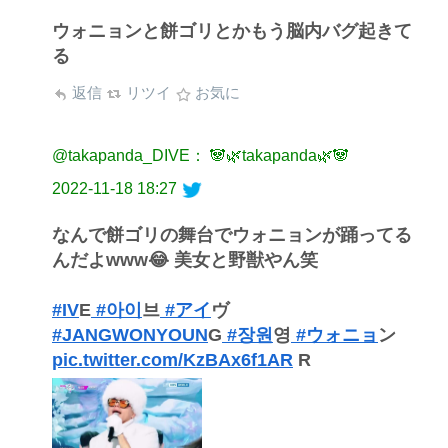
ウォニョンと餅ゴリとかもう脳内バグ起きて
る
返信
リツイ
お気に
@takapanda_DIVE： 🐼🌿takapanda🌿🐼
2022-11-18 18:27
なんで餅ゴリの舞台でウォニョンが踊ってる
んだよwww😂 美女と野獣やん笑
#IV
E
#아이
브
#アイ
ヴ
#JANGWONYOUN
G
#장원
영
#ウォニョ
ン
pic.twitter.com/KzBAx6f1AR
R