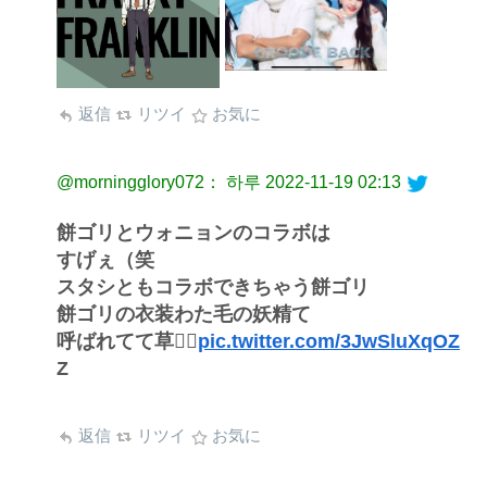
返信
リツイ
お気に
@morningglory072： 하루
2022-11-19 02:13
餅ゴリとウォニョンのコラボは
すげぇ（笑
スタシともコラボできちゃう餅ゴリ
餅ゴリの衣装わた毛の妖精て
呼ばれてて草🧚‍♂️
pic.twitter.com/3JwSluXqOZ
Z
返信
リツイ
お気に