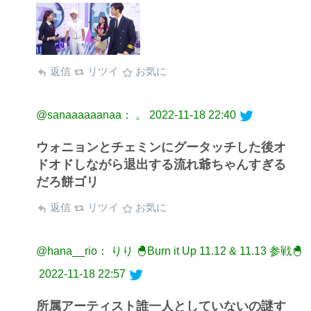
返信
リツイ
お気に
@sanaaaaaanaa： 。
2022-11-18 22:40
ウォニョンとチェミンにグータッチした後オ
ドオドしながら退出する流れ爺ちゃんすぎる
だろ餅ゴリ
返信
リツイ
お気に
@hana__rio： りり 🐣Burn it Up 11.12 & 11.13 参戦🐣
2022-11-18 22:57
所属アーティスト誰一人としていないの謎す