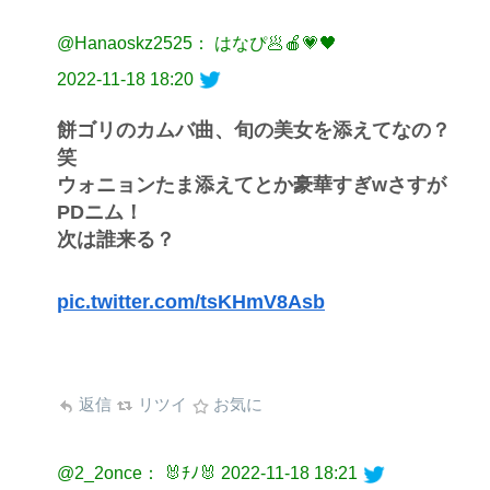
@Hanaoskz2525： はなぴ🥟🍎💗🖤
2022-11-18 18:20
餅ゴリのカムバ曲、旬の美女を添えてなの？
笑
ウォニョンたま添えてとか豪華すぎwさすが
PDニム！
次は誰来る？
pic.twitter.com/tsKHmV8Asb
返信
リツイ
お気に
@2_2once： 🐰ﾁﾉ🐰
2022-11-18 18:21