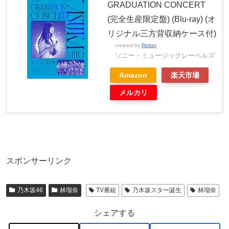
GRADUATION CONCERT
(完全生産限定盤) (Blu-ray) (オ
リジナル三方背収納ケース付)
created by
Rinker
ソニー・ミュージックレーベルズ
Amazon
楽天市場
メルカリ
スポンサーリンク
乃木坂46
林瑠奈
TV番組
乃木坂スター誕生
林瑠奈
シェアする