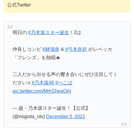
公式Twitter
明日の
#乃木坂スター誕生
！2は
仲良しコンビ
#林瑠奈
&
#弓木奈於
がレベッカ
「フレンズ」を熱唱🔥
二人だから出せる声の響き合いにぜひ注目してく
ださい♬
#乃木坂46
#ぺこぱ
pic.twitter.com/MrhSheqOAj
— 超・乃木坂スター誕生！【公式】
(@nogista_ntv)
December 5, 2021