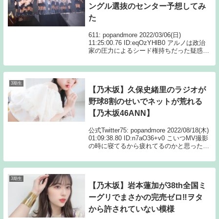
ングル選抜のセンター予想してみ
た
611: popandmore 2022/03/06(日)
11:25:00.76 ID:eqOzYHlB0 アルノは政治
家の圧力によるシード権持ちだった疑惑ア
ルノ岡〇事件で30th選抜に5期生が入るか
は不透明に飛鳥山下が30thセンター候...
3期生
【乃木坂】久保史緒里のラジオが
野球8割のせいでネットが荒れる
【乃木坂46ANN】
公式Twitter75: popandmore 2022/08/18(木)
01:09:38.80 ID:n7aO36+v0 こいつMV撮影
の時に寝てるから疲れてるのかと思ったら
野球ばっかり見てて寝てないだけかよ 心配
して損したわ 82:...
3期生
【乃木坂】岩本蓮加が38th全国ミ
ーグリでまさかの完売ゼロ‼ヲタ
から許されていない模様