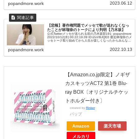
2023.06.12
popandmore.work
【悲報】著作権問題でメッセで歌が送れなくなっ
たことが林瑠奈のトークにより判明【乃木坂】
公式Twitterメッセが送られる前の乃木坂部191: popandmore
2022/10/12(水) 00:22:19.09 ID:i2oVBJQE0 最近林瑠奈のメ
ッセトーク取り始めてから人生が楽しくなったからみんなも
購読すべきやと思...
2022.10.13
popandmore.work
【Amazon.co.jp限定】ノギザ
カスキッツACT2 第1巻 Blu-
ray BOX〔オリジナルチケッ
トホルダー付き〕
created by
Rinker
バップ
Amazon
楽天市場
メルカリ