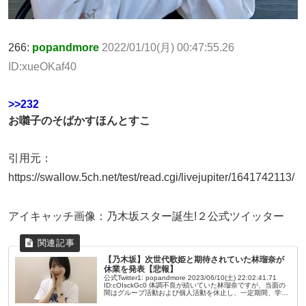
266:
popandmore
2022/01/10(月) 00:47:55.26
ID:xueOKaf40
>>232
お囃子のそばかすほんとすこ
引用元：
https://swallow.5ch.net/test/read.cgi/livejupiter/1641742113/
アイキャッチ画像：乃木坂スター誕生!２公式ツイッター
【乃木坂】次世代歌姫と期待されていた林瑠奈が
休業を発表【悲報】
公式Twitter1: popandmore 2023/06/10(土) 22:02:41.71
ID:cOIsckGc0 体調不良が続いていた林瑠奈ですが、当面の
間はグループ活動および個人活動を休止し、一定期間、学業
に専念させていただく事...