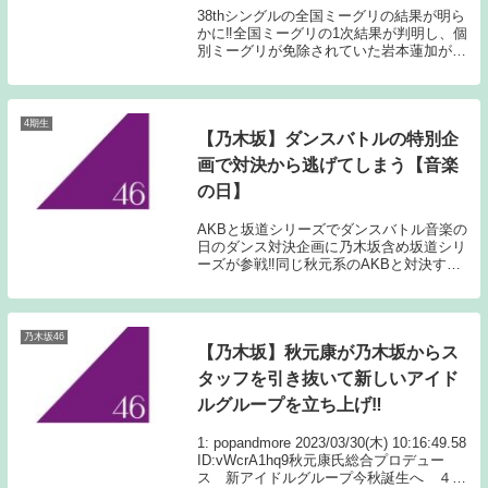
38thシングルの全国ミーグリの結果が明ら
かに‼全国ミーグリの1次結果が判明し、個
別ミーグリが免除されていた岩本蓮加がま
さかの完売ゼロ一般的には個別ミーグリが
免除されているメンバーにファンが会うた
めには全国ミーグリにお金を突っ込むしか
ないの...
4期生
【乃木坂】ダンスバトルの特別企
画で対決から逃げてしまう【音楽
の日】
AKBと坂道シリーズでダンスバトル音楽の
日のダンス対決企画に乃木坂含め坂道シリ
ーズが参戦‼同じ秋元系のAKBと対決する
ことにメンバー選考では今までと違いダン
スが得意なメンバーを選抜してくれるので
は？と淡い期待をしていたファンの想いも
虚しくい...
乃木坂46
【乃木坂】秋元康が乃木坂からス
タッフを引き抜いて新しいアイド
ルグループを立ち上げ‼
1: popandmore 2023/03/30(木) 10:16:49.58
ID:vWcrA1hq9秋元康氏総合プロデュー
ス 新アイドルグループ今秋誕生へ ４月