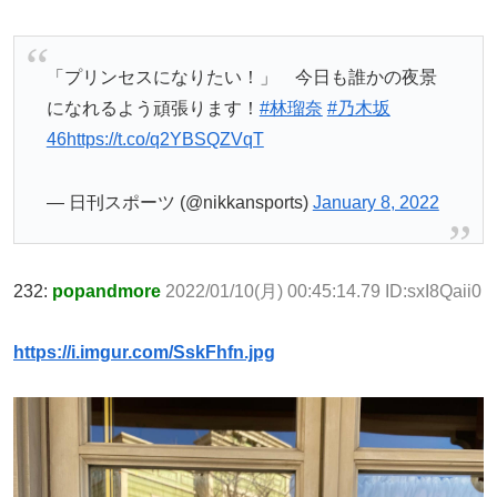
「プリンセスになりたい！」 今日も誰かの夜景
になれるよう頑張ります！
#林瑠奈
#乃木坂
46
https://t.co/q2YBSQZVqT
— 日刊スポーツ (@nikkansports)
January 8, 2022
232:
popandmore
2022/01/10(月) 00:45:14.79 ID:sxI8Qaii0
https://i.imgur.com/SskFhfn.jpg