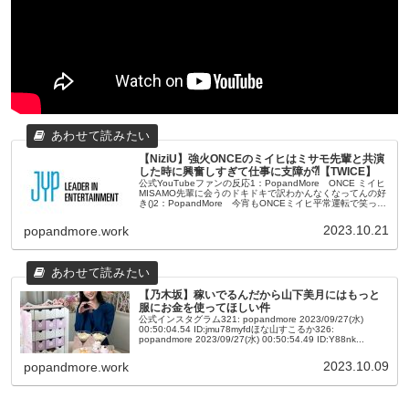
【NiziU】強火ONCEのミイヒはミサモ先輩と共演
した時に興奮しすぎて仕事に支障が⁈【TWICE】
公式YouTubeファンの反応1：PopandMore ONCE ミイヒ
MISAMO先輩に会うのドキドキで訳わかんなくなってんの好
き()2：PopandMore 今宵もONCEミイヒ平常運転で笑った
wwww3：PopandMore どこま...
2023.10.21
popandmore.work
【乃木坂】稼いでるんだから山下美月にはもっと
服にお金を使ってほしい件
公式インスタグラム321: popandmore 2023/09/27(水)
00:50:04.54 ID:jmu78myfdほな山すこるか326:
popandmore 2023/09/27(水) 00:50:54.49 ID:Y88nk...
2023.10.09
popandmore.work