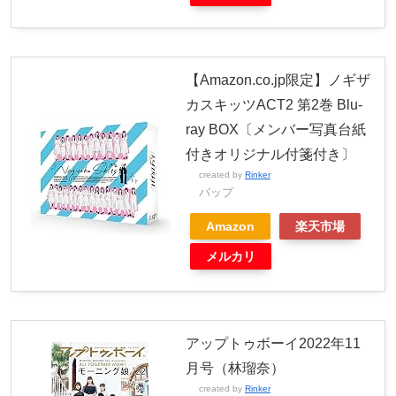
【Amazon.co.jp限定】ノギザ
カスキッツACT2 第2巻 Blu-
ray BOX〔メンバー写真台紙
付きオリジナル付箋付き〕
created by
Rinker
バップ
Amazon
楽天市場
メルカリ
アップトゥボーイ2022年11
月号（林瑠奈）
created by
Rinker