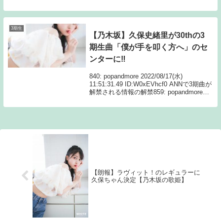
上旬からメンバー募集秋元康氏総合プロデ
ュースの新たなアイドルグループ創造プ
ロ...
3期生
【乃木坂】久保史緒里が30thの3
期生曲「僕が手を叩く方へ」のセ
ンターに‼
840: popandmore 2022/08/17(水)
11:51:31.49 ID:W0xEVhcf0 ANNで3期曲が
解禁される情報の解禁859: popandmore
2022/08/17(水) 11:57:59.34 ID:WK...
【朗報】ラヴィット！のレギュラーに
久保ちゃん決定【乃木坂の歌姫】