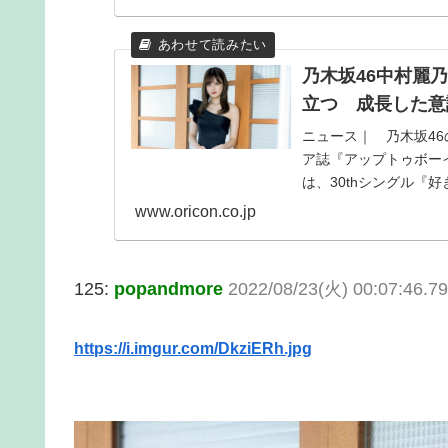
乃木坂46中村麗
立つ 成長した意
ニュース｜ 乃木坂46
ア誌『アップトゥボーイ
は、30thシングル『
集と...
www.oricon.co.jp
125:
popandmore
2022/08/23(火) 00:07:46.7
https://i.imgur.com/DkziERh.jpg