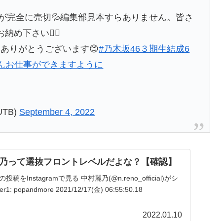
.が完全に売切💦編集部見本すらありません。皆さ
め下さい🙇‍♂️
ありがとうございます😊
#乃木坂46３期生結成6
んお仕事ができますように
TB)
September 4, 2022
乃って選抜フロントレベルだよな？【確認】
をInstagramで見る 中村麗乃(@n.reno_official)がシ
 popandmore 2021/12/17(金) 06:55:50.18
2022.01.10