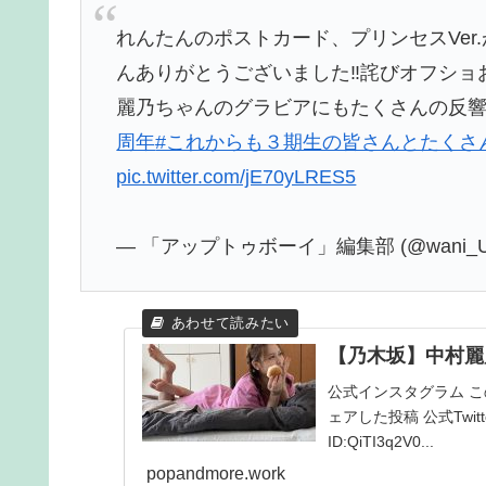
れんたんのポストカード、プリンセスVer
んありがとうございました‼️詫びオフショお納
麗乃ちゃんのグラビアにもたくさんの反響
周年
#これからも３期生の皆さんとたくさ
pic.twitter.com/jE70yLRES5
— 「アップトゥボーイ」編集部 (@wani_U
【乃木坂】中村麗
公式インスタグラム この投稿
ェアした投稿 公式Twitter1:
ID:QiTI3q2V0...
popandmore.work