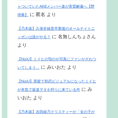
ャついていたAKBメンバー達が実質解雇へ【野
に
匿名
より
球拳】
【乃木坂】久保史緒里卒業後のオールナイトニ
に
名無しんちょさん
ッポンは誰がやる？
より
【NiziU】ミイヒの顎のせ写真にファンがざわつ
に
みいおた
より
いてしまう…
【NiziU】黒髪で初恋ビジュアルになったミイヒ
に
み
が本気で坂道ヲタを狩りに来ている件
いおた
より
【乃木坂】吉田綾乃クリスティーが「女の子が