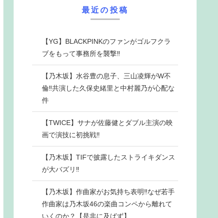
最近の投稿
【YG】BLACKPINKのファンがゴルフクラ
ブをもって事務所を襲撃‼
【乃木坂】水谷豊の息子、三山凌輝がW不
倫‼共演した久保史緒里と中村麗乃が心配な
件
【TWICE】サナが佐藤健とダブル主演の映
画で演技に初挑戦‼
【乃木坂】TIFで披露したストライキダンス
が大バズリ‼
【乃木坂】作曲家がお気持ち表明‼なぜ若手
作曲家は乃木坂46の楽曲コンペから離れて
いくのか？【是非に及ばず】