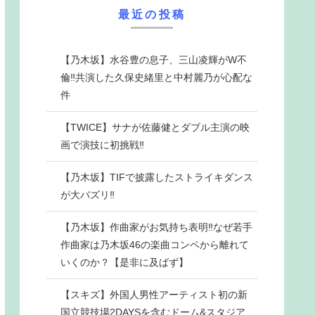
最近の投稿
【乃木坂】水谷豊の息子、三山凌輝がW不
倫‼共演した久保史緒里と中村麗乃が心配な
件
【TWICE】サナが佐藤健とダブル主演の映
画で演技に初挑戦‼
【乃木坂】TIFで披露したストライキダンス
が大バズリ‼
【乃木坂】作曲家がお気持ち表明‼なぜ若手
作曲家は乃木坂46の楽曲コンペから離れて
いくのか？【是非に及ばず】
【スキズ】外国人男性アーティスト初の新
国立競技場2DAYSを含むドーム&スタジア