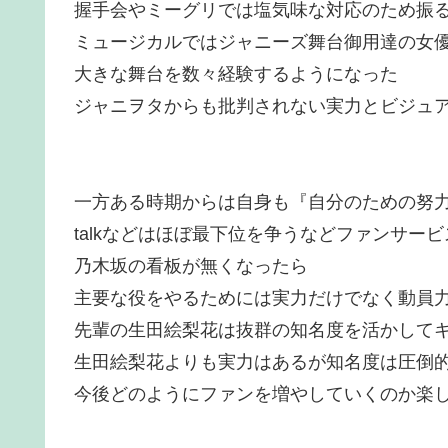
握手会やミーグリでは塩気味な対応のため振
ミュージカルではジャニーズ舞台御用達の女
大きな舞台を数々経験するようになった
ジャニヲタからも批判されない実力とビジュ
一方ある時期からは自身も『自分のための努
talkなどはほぼ最下位を争うなどファンサー
乃木坂の看板が無くなったら
主要な役をやるためには実力だけでなく動員
先輩の生田絵梨花は抜群の知名度を活かして
生田絵梨花よりも実力はあるが知名度は圧倒
今後どのようにファンを増やしていくのか楽