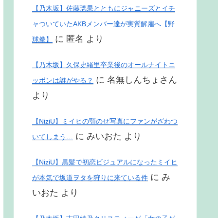
【乃木坂】佐藤璃果とともにジャニーズとイチ
ャついていたAKBメンバー達が実質解雇へ【野
に
匿名
より
球拳】
【乃木坂】久保史緒里卒業後のオールナイトニ
に
名無しんちょさん
ッポンは誰がやる？
より
【NiziU】ミイヒの顎のせ写真にファンがざわつ
に
みいおた
より
いてしまう…
【NiziU】黒髪で初恋ビジュアルになったミイヒ
に
み
が本気で坂道ヲタを狩りに来ている件
いおた
より