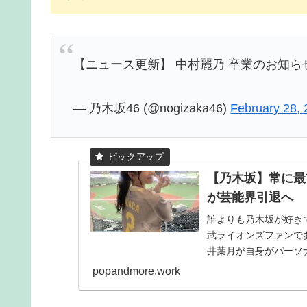
【ニュース更新】 中村麗乃 卒業のお知ら
— 乃木坂46 (@nogizaka46)
February 28,
【乃木坂】常に最
が芸能界引退へ
誰よりも乃木坂が好き
武ライオンズファンで
井葉月が自身がパーソ
で星野みなみTOとし...
popandmore.work