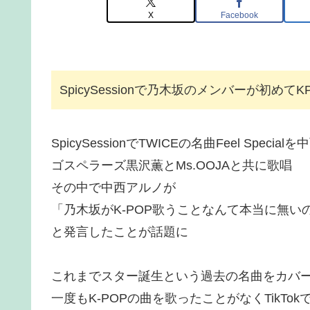
X
Facebook
SpicySessionで乃木坂のメンバーが初め
SpicySessionでTWICEの名曲Feel Specia
ゴスペラーズ黒沢薫とMs.OOJAと共に歌唱
その中で中西アルノが
「乃木坂がK-POP歌うことなんて本当に無
と発言したことが話題に
これまでスター誕生という過去の名曲をカバ
一度もK-POPの曲を歌ったことがなくTikT