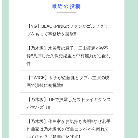
最近の投稿
【YG】BLACKPINKのファンがゴルフクラ
ブをもって事務所を襲撃‼
【乃木坂】水谷豊の息子、三山凌輝がW不
倫‼共演した久保史緒里と中村麗乃が心配な
件
【TWICE】サナが佐藤健とダブル主演の映
画で演技に初挑戦‼
【乃木坂】TIFで披露したストライキダンス
が大バズリ‼
【乃木坂】作曲家がお気持ち表明‼なぜ若手
作曲家は乃木坂46の楽曲コンペから離れて
いくのか？【是非に及ばず】