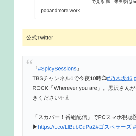
で見る 堀 未央奈(@hor
popandmore.work
公式Twitter
『
#SpicySessions
』
TBSチャンネル1で今夜10時📺
#乃木坂46
ROCK「Wherever you are」。
きください✨🎸
「スカパー！番組配信」でPCスマホ視聴
▶
https://t.co/LlBubCdPaZ
#ゴスペラーズ