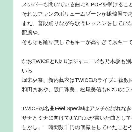
メンバーも聞いている曲にK-POPを挙げるこ
それはファンのボリュームゾーンが嫌韓層で
また、普段踊りながら歌うレッスンをしてい
配慮や、
そもそも踊り無しでもキーが高すぎて原キー
なおTWICEとNiziUはジャニーズも乃木
いる
堀未央奈、新内眞衣はTWICEのライブに複数
和田まあや、阪口珠美、松尾美佑もNiziUの
TWICEの名曲Feel Specialはアンチ
サナとミナに向けてJ.Y.Parkが書いた曲とし
しかし、一時間数千円の個撮をしていたこと