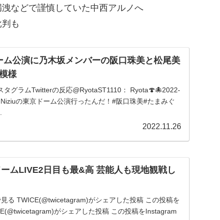
漏洩などで謹慎していた中西アルノへ
批判も
京ドーム公演に乃木坂メンバーの阪口珠美と松尾美
模様
グラムTwitterの反応@RyotaST1110： Ryota🍄🐙2022-
ちゃんNiziuの東京ドーム公演行ったんだ！#阪口珠美#たまみぐ
.
2022.11.26
ドームLIVE2日目も最&高 芸能人も現地観戦し
で見る TWICE(@twicetagram)がシェアした投稿 この投稿を
ICE(@twicetagram)がシェアした投稿 この投稿をInstagram