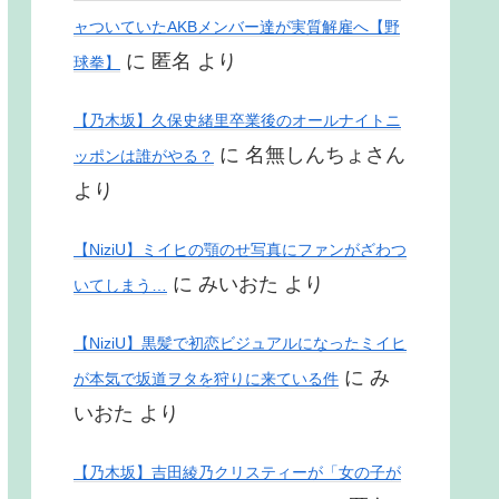
ャついていたAKBメンバー達が実質解雇へ【野
に
匿名
より
球拳】
【乃木坂】久保史緒里卒業後のオールナイトニ
に
名無しんちょさん
ッポンは誰がやる？
より
【NiziU】ミイヒの顎のせ写真にファンがざわつ
に
みいおた
より
いてしまう…
【NiziU】黒髪で初恋ビジュアルになったミイヒ
に
み
が本気で坂道ヲタを狩りに来ている件
いおた
より
【乃木坂】吉田綾乃クリスティーが「女の子が