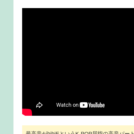
最高音がhihiEというK-POP屈指の高音パ