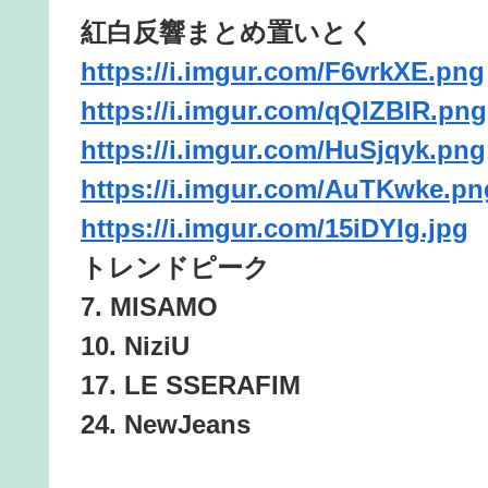
紅白反響まとめ置いとく
https://i.imgur.com/F6vrkXE.png
https://i.imgur.com/qQIZBlR.png
https://i.imgur.com/HuSjqyk.png
https://i.imgur.com/AuTKwke.pn
https://i.imgur.com/15iDYIg.jpg
トレンドピーク
7. MISAMO
10. NiziU
17. LE SSERAFIM
24. NewJeans