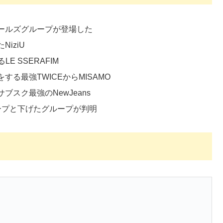
ガールズグループが登場した
iziU
 SSERAFIM
る最強TWICEからMISAMO
スク最強のNewJeans
ープと下げたグループが判明