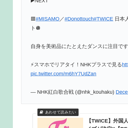
▶️NEXT
🟥
#MISAMO
／
#Donottouch
#TWICE
日本
ト🪩
自身を美術品にたとえたダンスに注目です
⚡スマホでリアタイ！NHKプラスで見る
ht
pic.twitter.com/m6hY7UdZan
— NHK紅白歌合戦 (@nhk_kouhaku)
Dece
【TWICE】外