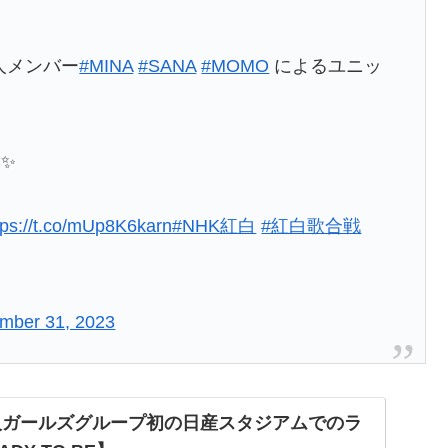
人メンバー
#MINA
#SANA
#MOMO
によるユニッ
✨
tps://t.co/mUp8K6karn
#NHK紅白
#紅白歌合戦
mber 31, 2023
国人ガールズグループ初の日産スタジアムでのラ