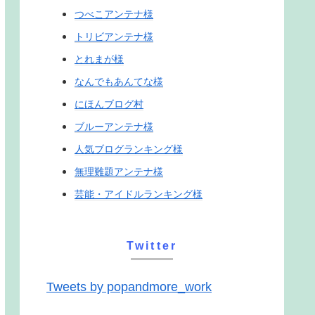
つべこアンテナ様
トリビアンテナ様
とれまが様
なんでもあんてな様
にほんブログ村
ブルーアンテナ様
人気ブログランキング様
無理難題アンテナ様
芸能・アイドルランキング様
Twitter
Tweets by popandmore_work