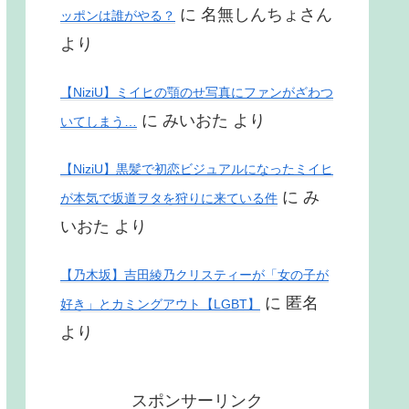
に
名無しんちょさん
ッポンは誰がやる？
より
【NiziU】ミイヒの顎のせ写真にファンがざわつ
に
みいおた
より
いてしまう…
【NiziU】黒髪で初恋ビジュアルになったミイヒ
に
み
が本気で坂道ヲタを狩りに来ている件
いおた
より
【乃木坂】吉田綾乃クリスティーが「女の子が
に
匿名
好き」とカミングアウト【LGBT】
より
スポンサーリンク