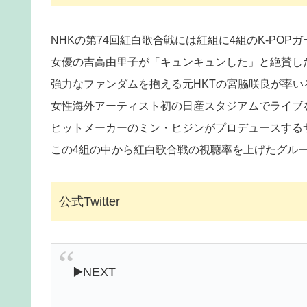
NHKの第74回紅白歌合戦には紅組に4組のK-POP
女優の吉高由里子が「キュンキュンした」と絶賛したN
強力なファンダムを抱える元HKTの宮脇咲良が率いるLE
女性海外アーティスト初の日産スタジアムでライブをす
ヒットメーカーのミン・ヒジンがプロデュースするサブ
この4組の中から紅白歌合戦の視聴率を上げたグル
公式Twitter
▶️NEXT