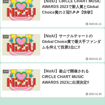
【NiziU】CIRCLE CHART MUSIC
JYP
AWARDS 2023で新人賞とGlobal
Choice賞の２冠‼🎉🎉【快挙】
2024.01.11
【NiziU】サークルチャートの
JYP
Global Choice賞で最大手ファンダ
ムを抑えて投票1位に‼
2024.01.10
【NiziU】釜山で開催される
JYP
CIRCLE CHART MUSIC
AWARDS 2023に出演決定‼
2023.12.20