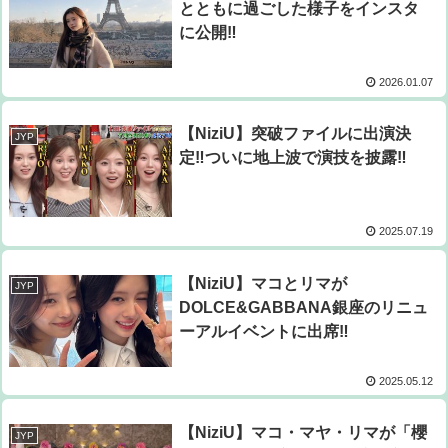
とともに過ごした様子をインスタ
に公開‼
2026.01.07
【NiziU】突破ファイルに出演決
JYP
定‼ついに地上波で演技を披露‼
2025.07.19
【NiziU】マコとリマが
JYP
DOLCE&GABBANA銀座のリニュ
ーアルイベントに出席‼
2025.05.12
【NiziU】マコ・マヤ・リマが「櫻
JYP