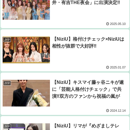
井・有吉THE夜会」に出演決定‼
2025.05.10
【NiziU】格付けチェック×NiziUは
JYP
相性が抜群で大好評‼
2025.01.07
【NiziU】キスマイ藤ヶ谷ニキが遂
JYP
に「芸能人格付けチェック」で共
演‼双方のファンから祝福の嵐が
2024.12.14
【NiziU】リマが『めざましテレ
JYP