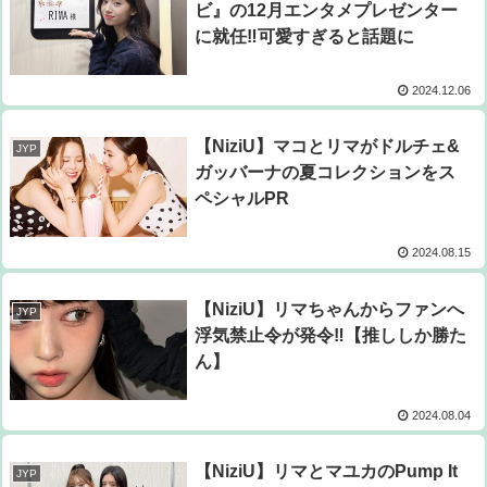
ビ』の12月エンタメプレゼンター
に就任‼可愛すぎると話題に
2024.12.06
【NiziU】マコとリマがドルチェ&
JYP
ガッバーナの夏コレクションをス
ペシャルPR
2024.08.15
【NiziU】リマちゃんからファンへ
JYP
浮気禁止令が発令‼【推ししか勝た
ん】
2024.08.04
【NiziU】リマとマユカのPump It
JYP