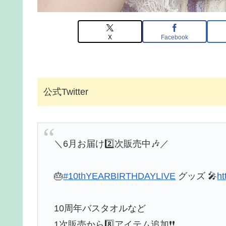
X
Facebook
公式Twitter
＼6月お届け2️⃣次販売中🎶／
🎂
#10thYEARBIRTHDAYLIVE
グッズ 🎤
ht
10周年バスタオルなど
1次販売から8️⃣アイテム追加❗❗