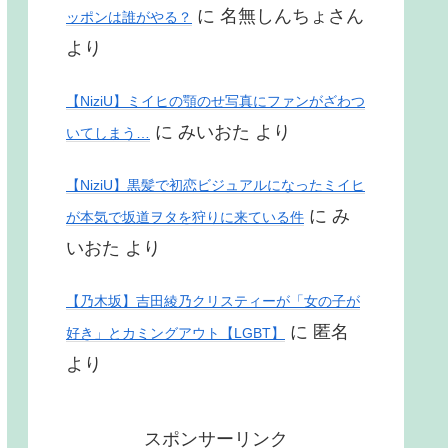
に
名無しんちょさん
ッポンは誰がやる？
より
【NiziU】ミイヒの顎のせ写真にファンがざわつ
に
みいおた
より
いてしまう…
【NiziU】黒髪で初恋ビジュアルになったミイヒ
に
み
が本気で坂道ヲタを狩りに来ている件
いおた
より
【乃木坂】吉田綾乃クリスティーが「女の子が
に
匿名
好き」とカミングアウト【LGBT】
より
スポンサーリンク