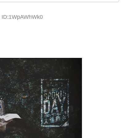
78 ID:1WpAWhWk0