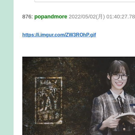
876:
popandmore
2022/05/02(月) 01:40:27.
https://i.imgur.com/ZW3ROhP.gif