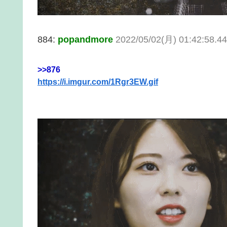
884:
popandmore
2022/05/02(月) 01:42:58.4
>>876
https://i.imgur.com/1Rgr3EW.gif