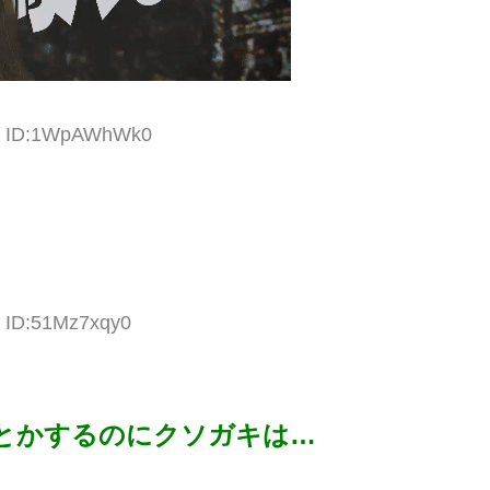
25 ID:1WpAWhWk0
7 ID:51Mz7xqy0
とかするのにクソガキは…