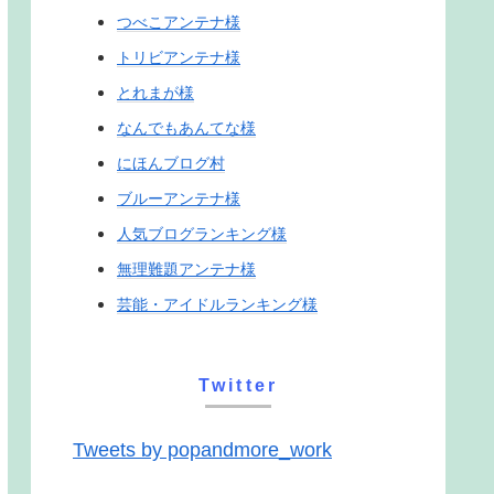
つべこアンテナ様
トリビアンテナ様
とれまが様
なんでもあんてな様
にほんブログ村
ブルーアンテナ様
人気ブログランキング様
無理難題アンテナ様
芸能・アイドルランキング様
Twitter
Tweets by popandmore_work