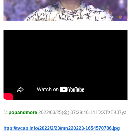
1:
popandmore
2022/03/25(金) 07:29:40.14 ID:XTzE437ya
http://tvcap.info/2022/2/23/mn220223-1654570786.jpg