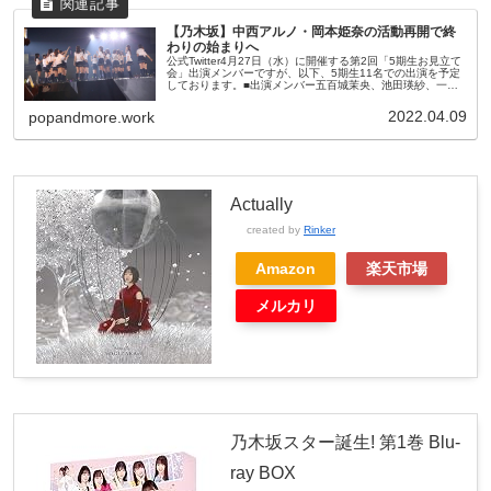
【乃木坂】中西アルノ・岡本姫奈の活動再開で終
わりの始まりへ
公式Twitter4月27日（水）に開催する第2回「5期生お見立て
会」出演メンバーですが、以下、5期生11名での出演を予定
しております。■出演メンバー五百城茉央、池田瑛紗、一ノ
瀬美空、井上和、岡本姫奈、小川彩、奥田いろは、川﨑桜、
菅原咲月、...
2022.04.09
popandmore.work
Actually
created by
Rinker
Amazon
楽天市場
メルカリ
乃木坂スター誕生! 第1巻 Blu-
ray BOX