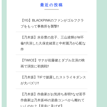
最近の投稿
【YG】BLACKPINKのファンがゴルフクラ
ブをもって事務所を襲撃‼
【乃木坂】水谷豊の息子、三山凌輝がW不
倫‼共演した久保史緒里と中村麗乃が心配な
件
【TWICE】サナが佐藤健とダブル主演の映
画で演技に初挑戦‼
【乃木坂】TIFで披露したストライキダンス
が大バズリ‼
【乃木坂】作曲家がお気持ち表明‼なぜ若手
作曲家は乃木坂46の楽曲コンペから離れて
いくのか？【是非に及ばず】