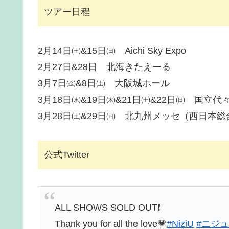
ツアー日程
2月14日㈯&15日㈰ Aichi Sky Expo
2月27日&28日 北海きたえーる
3月7日㈮&8日㈯ 大阪城ホール
3月18日㈬&19日㈭&21日㈯&22日㈰ 国立
3月28日㈯&29日㈰ 北九州メッセ（西日本
公式Twitter
ALL SHOWS SOLD OUT❗️
Thank you for all the love💗
#NiziU
#ニジ