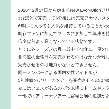
2026年2月14日から始まるNew EvoNUt
1分ほどで完売して6分後には完売アナウンスをTw
6年目に入っても人気を維持していることがわ
既存ファンに加えてフェスに参加して興味を
倍率は前より高くなっている状態です。
とくに冬シーズンの真っ最中で40年に一度の
北海道の金曜日を完売させるのはなかなか難
完売させるのは地力がないとできません。
同一メンバーによる国内女性アイドルが
5年連続のアリーナツアーを完売させるのはNi
夏にはフェスがあるので秋以降にドームやス
一部ではアリーナツアーに宮城公演の追加が