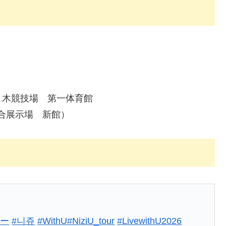
代々木競技場 第一体育館
総合展示場 新館）
ュー
#니쥬
#WithU
#NiziU_tour
#LivewithU2026