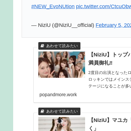
#NEW_EvoNUtion
pic.twitter.com/CtcuOb
— NiziU (@NiziU__official)
February 5, 20
【NiziU】トッ
満員御礼‼
2度目の出演となったロ
ロッキンではメインス
テージになることが多
ステージが入場規制...
popandmore.work
【NiziU】マユ
く」