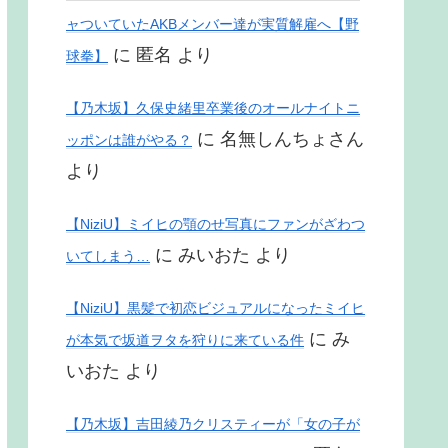
ャついていたAKBメンバー達が実質解雇へ【野
に
匿名
より
球拳】
【乃木坂】久保史緒里卒業後のオールナイトニ
に
名無しんちょさん
ッポンは誰がやる？
より
【NiziU】ミイヒの顎のせ写真にファンがざわつ
に
みいおた
より
いてしまう…
【NiziU】黒髪で初恋ビジュアルになったミイヒ
に
み
が本気で坂道ヲタを狩りに来ている件
いおた
より
【乃木坂】吉田綾乃クリスティーが「女の子が