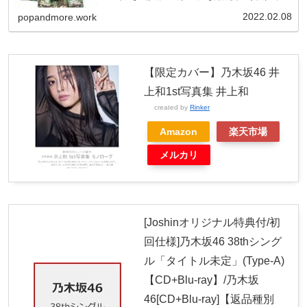
らないことをやっと...
2022.02.08
popandmore.work
【限定カバー】乃木坂46 井
上和1st写真集 井上和
created by
Rinker
Amazon
楽天市場
メルカリ
[Joshinオリジナル特典付/初
回仕様]乃木坂46 38thシング
ル「タイトル未定」(Type-A)
【CD+Blu-ray】/乃木坂
46[CD+Blu-ray]【返品種別