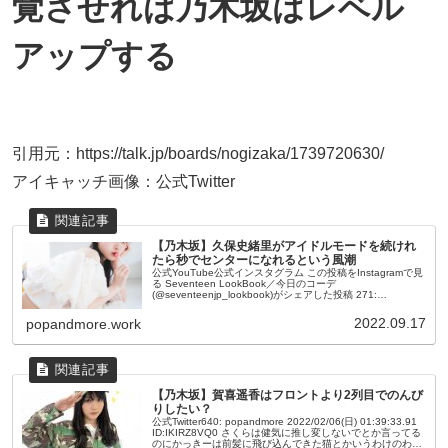
覚させれば乃木坂はレベル
アップする
引用元：https://talk.jp/boards/nogizaka/1739720630/
アイキャッチ画像：公式Twitter
【乃木坂】久保史緒里がアイドルモードを続けれ
たら秒でセンターになれるという風潮
公式YouTube公式インスタグラム この投稿をInstagramで見
る Seventeen LookBook／今日のコーデ
(@seventeenjp_lookbook)がシェアした投稿 271:
popandmore 2022/09/16...
2022.09.17
popandmore.work
【乃木坂】賀喜遥香はフロントより2列目でのんび
りしたい？
公式Twitter640: popandmore 2022/02/06(日) 01:39:33.91
ID:IKIRZ8VQ0 さくらは健気に推し変しないでとか言ってる
のにかっきーは前髪に飛び込んできた猫とかいうわけのわか