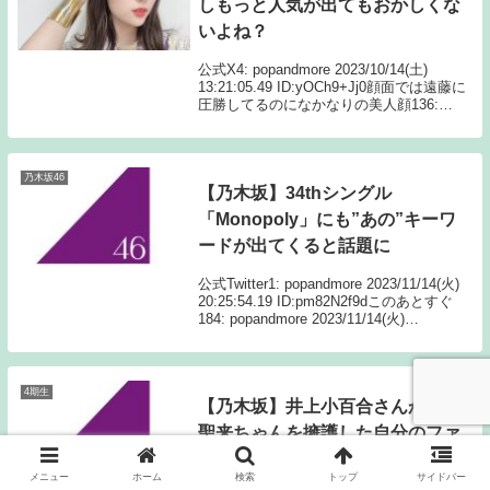
しもっと人気が出てもおかしくな
いよね？
公式X4: popandmore 2023/10/14(土)
13:21:05.49 ID:yOCh9+Jj0顔面では遠藤に
圧勝してるのになかなりの美人顔136:
popandmore 2023/10/14(土) 22:05:27.35
I...
乃木坂46
【乃木坂】34thシングル
「Monopoly」にも”あの”キーワ
ードが出てくると話題に
公式Twitter1: popandmore 2023/11/14(火)
20:25:54.19 ID:pm82N2f9dこのあとすぐ
184: popandmore 2023/11/14(火)
20:49:47.74 ID:aQoxMp8...
4期生
【乃木坂】井上小百合さんが早川
聖来ちゃんを擁護した自分のファ
ンをブロックしていってる模様
メニュー
ホーム
検索
トップ
サイドバー