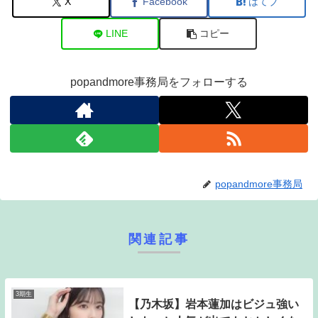
X
Facebook
はてブ
LINE
コピー
popandmore事務局をフォローする
popandmore事務局
関連記事
3期生
【乃木坂】岩本蓮加はビジュ強い