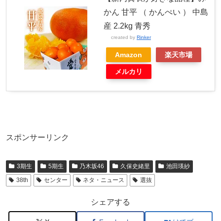
かん 甘平 （ かんぺい ） 中島
産 2.2kg 青秀
created by
Rinker
Amazon
楽天市場
メルカリ
スポンサーリンク
3期生
5期生
乃木坂46
久保史緒里
池田瑛紗
38th
センター
ネタ・ニュース
選抜
シェアする