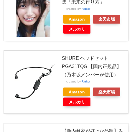
集「未来の作り方」
created by
Rinker
Amazon
楽天市場
メルカリ
SHURE ヘッドセット
PGA31TQG 【国内正規品】
（乃木坂メンバーが使用）
created by
Rinker
Amazon
楽天市場
メルカリ
【新内眞衣が好きな品種】み