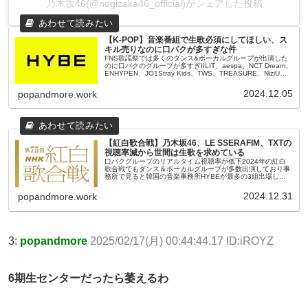
乃木坂46(@nogizaka46_official)がシェアした投稿
【K-POP】音楽番組で生歌必須にしてほしい、ス
キル売りなのに口パクが多すぎな件
FNS歌謡祭では多くのダンス&ボーカルグループが出演した
のに口パクのグループが多すぎIILIT、aespa、NCT Dream、
ENHYPEN、JO1Stray Kids、TWS、TREASURE、NiziU、
NewJeans、Be:Fir...
2024.12.05
popandmore.work
【紅白歌合戦】乃木坂46、LE SSERAFIM、TXTの
視聴率減から世間は生歌を求めている
口パクグループのリアルタイム視聴率が低下2024年の紅白
歌合戦でもダンス＆ボーカルグループが多数出演しており事
務所で見ると韓国の音楽事務所HYBEが最多の3組出場して
いるしかし、乃木坂46、LE SSERAFIM、Tomorrow x To...
2024.12.31
popandmore.work
3:
popandmore
2025/02/17(月) 00:44:44.17 ID:iROYZ
6期生センターだったら萎えるわ