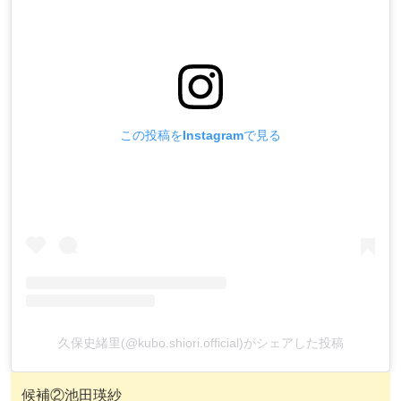
この投稿をInstagramで見る
久保史緒里(@kubo.shiori.official)がシェアした投稿
候補②池田瑛紗