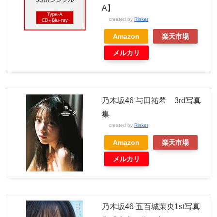
A】
created by
Rinker
Amazon
楽天市場
メルカリ
乃木坂46 与田祐希 3rd写真
集
created by
Rinker
Amazon
楽天市場
メルカリ
乃木坂46 五百城茉央1st写真