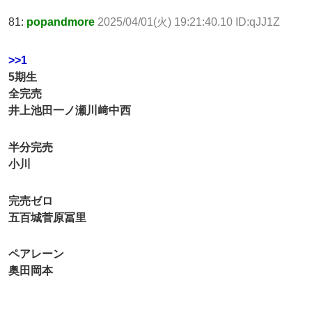
81:
popandmore
2025/04/01(火) 19:21:40.10 ID:qJJ1Z
>>1
5期生
全完売
井上池田一ノ瀬川﨑中西
半分完売
小川
完売ゼロ
五百城菅原冨里
ペアレーン
奥田岡本