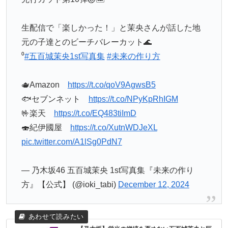
生配信で「楽しかった！」と茉央さんが話した地
元の子達とのビーチバレーカット🌊
⁰
#五百城茉央1st写真集
#未来の作り方
🫖Amazon
https://t.co/qoV9AgwsB5
🐟セブンネット
https://t.co/NPyKpRhIGM
🤟楽天
https://t.co/EQ483tiImD
🍣紀伊國屋
https://t.co/XutnWDJeXL
pic.twitter.com/A1lSg0PdN7
— 乃木坂46 五百城茉央 1st写真集『未来の作り
方』【公式】 (@ioki_tabi)
December 12, 2024