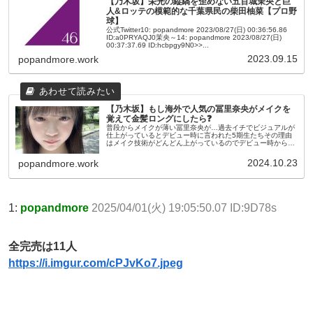
【乃木坂】栄光の縦縞を歪めない五百城茉央と巨
人&ロッテの模範的な千葉県民の柴田柚菜【プロ野
球】
公式Twitter10: popandmore 2023/08/27(日) 00:36:56.86
ID:a0PRYAQJ0茉央～14: popandmore 2023/08/27(日)
00:37:37.69 ID:hcbpgy9N0>>...
2023.09.15
popandmore.work
【乃木坂】もし海外で人気の冨里奈央がメイクを
覚えて金髪ロングにしたら❓
普段からメイクが薄い冨里奈央が…過去イチでビジュアルが
仕上がっているとデビュー時に言われた5期生たちその理由
はメイク技術がどんどん上がっているのでデビュー時からビ
ジュアルのピークが来ているからという意見もしかし、その
弊害としてドンドンメンバ...
2024.10.23
popandmore.work
1:
popandmore
2025/04/01(火) 19:05:50.07 ID:9D78s
全完売は11人
https://i.imgur.com/cPJvKo7.jpeg