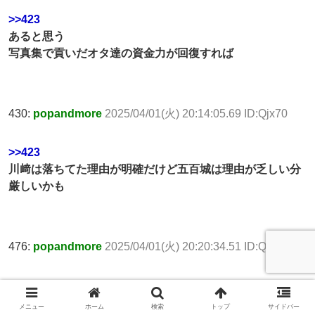
>>423
あると思う
写真集で貢いだオタ達の資金力が回復すれば
430:
popandmore
2025/04/01(火) 20:14:05.69 ID:Qjx70
>>423
川﨑は落ちてた理由が明確だけど五百城は理由が乏しい分
厳しいかも
476:
popandmore
2025/04/01(火) 20:20:34.51 ID:QDtJu
>>423
とりあえず次は誕生日がある分だけでも有利
メニュー
ホーム
検索
トップ
サイドバー